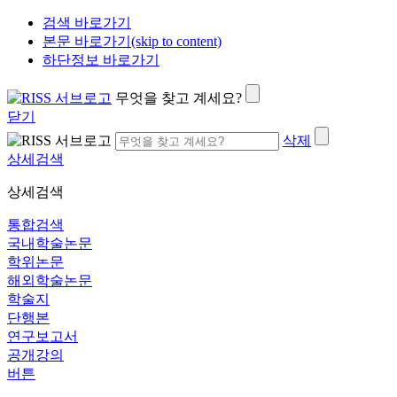
검색 바로가기
본문 바로가기(skip to content)
하단정보 바로가기
무엇을 찾고 계세요?
닫기
삭제
상세검색
상세검색
통합검색
국내학술논문
학위논문
해외학술논문
학술지
단행본
연구보고서
공개강의
버튼