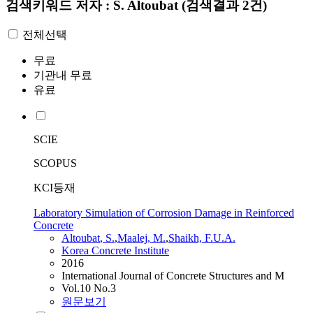
검색키워드
저자 : S. Altoubat
(검색결과 2건)
전체선택
무료
기관내 무료
유료
SCIE
SCOPUS
KCI등재
Laboratory Simulation of Corrosion Damage in Reinforced
Concrete
Altoubat
,
S.
,
Maalej, M.
,
Shaikh, F.U.A.
Korea Concrete Institute
2016
International Journal of Concrete Structures and M
Vol.10 No.3
원문보기