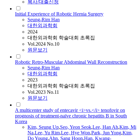
복사/대출신청
Initial Experience of Robotic Hernia Surgery
Seung
-
Rim
Han
대한외과학회
2024
대한외과학회 학술대회 초록집
Vol.2024 No.10
원문보기
Robotic Retro-Muscular Abdominal Wall Reconstruction
Seung
-
Rim
Han
대한외과학회
2023
대한외과학회 학술대회 초록집
Vol.2023 No.11
원문보기
A multicenter study of entecavir <i>vs.</i> tenofovir on
prognosis of treatment-naïve chronic hepatitis B in South
Korea
Kim,
Seung
Up
,
Seo, Yeon Seok
,
Lee,
Han
Ah
,
Kim, Mi
Na
,
Lee, Yu
Rim
,
Lee, Hye Won
,
Park, Jun Yong
,
Kim,
Do Young
,
Ahn, Sang Hoon
,
Han
, Kwang-