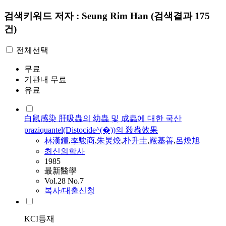
검색키워드
저자 : Seung Rim Han
(검색결과 175
건)
전체선택
무료
기관내 무료
유료
白鼠感染 肝吸蟲의 幼蟲 및 成蟲에 대한 국산
praziquantel(Distocide^(�))의 殺蟲效果
林漢鍾
,
李駿商
,
朱炅煥
,
朴升圭
,
嚴基善
,
呂煥旭
최신의학사
1985
最新醫學
Vol.28 No.7
복사/대출신청
KCI등재