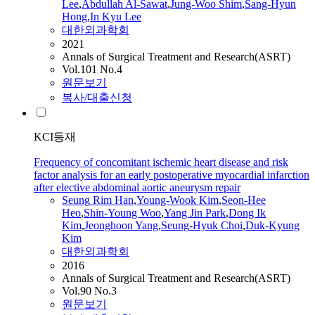
Lee
,
Abdullah Al-Sawat
,
Jung-Woo Shim
,
Sang-Hyun
Hong
,
In Kyu Lee
대한외과학회
2021
Annals of Surgical Treatment and Research(ASRT)
Vol.101 No.4
원문보기
복사/대출신청
KCI등재
Frequency of concomitant ischemic heart disease and risk
factor analysis for an early postoperative myocardial infarction
after elective abdominal aortic aneurysm repair
Seung
Rim
Han
,
Young-Wook Kim
,
Seon-Hee
Heo
,
Shin-Young Woo
,
Yang Jin Park
,
Dong Ik
Kim
,
Jeonghoon Yang
,
Seung
-Hyuk Choi
,
Duk-Kyung
Kim
대한외과학회
2016
Annals of Surgical Treatment and Research(ASRT)
Vol.90 No.3
원문보기