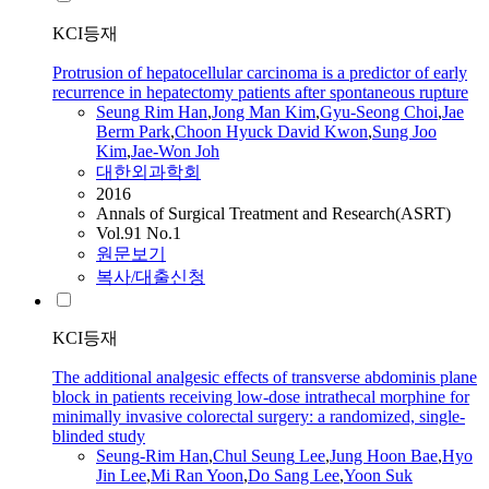
KCI등재
Protrusion of hepatocellular carcinoma is a predictor of early
recurrence in hepatectomy patients after spontaneous rupture
Seung
Rim
Han
,
Jong Man Kim
,
Gyu-Seong Choi
,
Jae
Berm Park
,
Choon Hyuck David Kwon
,
Sung Joo
Kim
,
Jae-Won Joh
대한외과학회
2016
Annals of Surgical Treatment and Research(ASRT)
Vol.91 No.1
원문보기
복사/대출신청
KCI등재
The additional analgesic effects of transverse abdominis plane
block in patients receiving low-dose intrathecal morphine for
minimally invasive colorectal surgery: a randomized, single-
blinded study
Seung
-
Rim
Han
,
Chul
Seung
Lee
,
Jung Hoon Bae
,
Hyo
Jin Lee
,
Mi Ran Yoon
,
Do Sang Lee
,
Yoon Suk