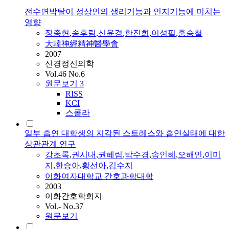
전수면박탈이 정상인의 생리기능과 인지기능에 미치는
영향
정종현
,
송후림
,
신윤경
,
한진희
,
이성필
,
홍승철
大韓神經精神醫學會
2007
신경정신의학
Vol.46 No.6
원문보기
3
RISS
KCI
스콜라
일부 흡연 대학생의 지각된 스트레스와 흡연실태에 대한
상관관계 연구
강초록
,
권시내
,
권혜림
,
박수경
,
송인혜
,
오해인
,
이미
지
,
한승아
,
황선아
,
김수지
이화여자대학교 간호과학대학
2003
이화간호학회지
Vol.- No.37
원문보기