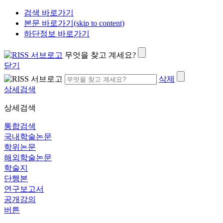
검색 바로가기
본문 바로가기(skip to content)
하단정보 바로가기
무엇을 찾고 계세요?
닫기
삭제
상세검색
상세검색
통합검색
국내학술논문
학위논문
해외학술논문
학술지
단행본
연구보고서
공개강의
버튼