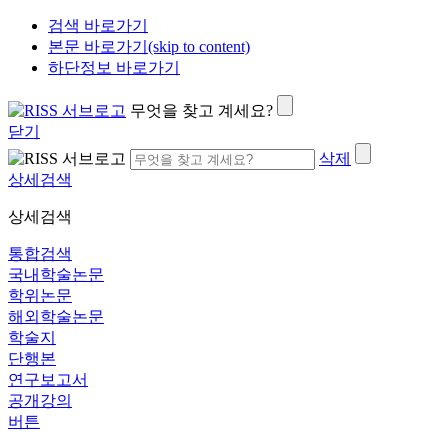
검색 바로가기
본문 바로가기(skip to content)
하단정보 바로가기
무엇을 찾고 계세요?
닫기
삭제
상세검색
상세검색
통합검색
국내학술논문
학위논문
해외학술논문
학술지
단행본
연구보고서
공개강의
버튼