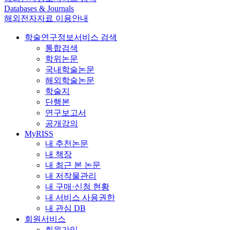
Databases & Journals
해외전자자료 이용안내
학술연구정보서비스 검색
통합검색
학위논문
국내학술논문
해외학술논문
학술지
단행본
연구보고서
공개강의
MyRISS
내 추천논문
내 책장
내 최근 본 논문
내 저작물관리
내 구매·신청 현황
내 서비스 사용권한
내 관심 DB
회원서비스
회원가입