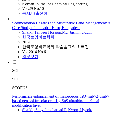
Korean Journal of Chemical Engineering
Vol.29 No.10
복사/대출신청
Sedimentation Hazards and Sustainable Land Management: A
Case Study of the Lobar Haor, Bangladesh
Shaikh
Tanveer Hossain
,
Md. Jashim Uddin
한국토양비료학회
2014
한국토양비료학회 학술발표회 초록집
Vol.2014 No.6
원문보기
SCI
SCIE
SCOPUS
Performance enhancement of mesoporous TiO<sub>2</sub>-
based perovskite solar cells by ZnS ultrathin-interfacial
modification layer
Shaikh
, Shoyebmohamad F.
,
Kwon, Hyeok-