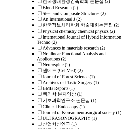
한국생태환경건축학회 논문집
(2)
Blood Research
(2)
Steel and Composite Structures
(2)
An International J
(2)
한국정보처리학회 학술대회논문집
(2)
Physical chemistry chemical physics
(2)
International Journal of Hybrid Information
Techno
(2)
Advances in materials research
(2)
Nonlinear Functional Analysis and
Applications
(2)
Neurospine
(2)
셀메드 (CellMed)
(2)
Journal of Forest Science
(1)
Archives of Plastic Surgery
(1)
BMB Reports
(1)
핵의학 분자영상
(1)
기초과학연구소 논문집
(1)
Clinical Endoscopy
(1)
Journal of Korean neurosurgical society
(1)
ULTRASONOGRAPHY
(1)
산업혁신연구
(1)