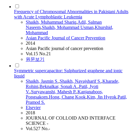
Frequency of Chromosomal Abnormalities in Pakistani Adults
with Acute Lymphoblastic Leukemia
Shaikh
, Muhammad Shariq
,
Adil, Salman
Naseem
,
Shaikh
, Mohammad Usman
,
Khurshid,
Mohammad
Asian Pacific Journal of Cancer Prevention
2014
Asian Pacific journal of cancer prevention
Vol.15 No.21
원문보기
Symmetric supercapacitor: Sulphurized graphene and ionic
liquid
Shaikh
, Jasmin S.
,
Shaikh
, Navajsharif S.
,
Kharade,
Rohini
,
Beknalkar, Sonali A.
,
Patil, Jyoti
V.
,
Suryawanshi, Mahesh P.
,
Kanjanaboos,
Pongsakorn
,
Hong, Chang Kook
,
Kim, Jin Hyeok
,
Patil,
Pramod S.
Elsevier
2018
JOURNAL OF COLLOID AND INTERFACE
SCIENCE -
Vol.527 No.-