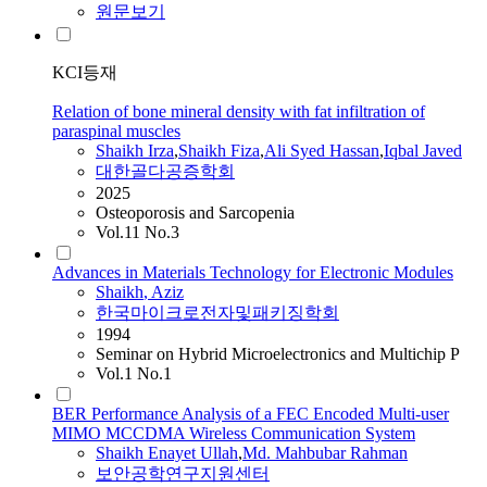
원문보기
KCI등재
Relation of bone mineral density with fat infiltration of
paraspinal muscles
Shaikh
Irza
,
Shaikh
Fiza
,
Ali Syed Hassan
,
Iqbal Javed
대한골다공증학회
2025
Osteoporosis and Sarcopenia
Vol.11 No.3
Advances in Materials Technology for Electronic Modules
Shaikh
, Aziz
한국마이크로전자및패키징학회
1994
Seminar on Hybrid Microelectronics and Multichip P
Vol.1 No.1
BER Performance Analysis of a FEC Encoded Multi-user
MIMO MCCDMA Wireless Communication System
Shaikh
Enayet Ullah
,
Md. Mahbubar Rahman
보안공학연구지원센터