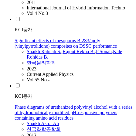
2011
International Journal of Hybrid Information Techno
Vol.4 No.3
KCI등재
Significant effects of mesoporus Bi2S3/ poly
(vinylpyrrolidone) composites on DSSC performance
Shaikh
Rahilah S.
,
Rajput Rekha B.
,
P Sonali
,
Kale
Rohidas B.
한국물리학회
2023
Current Applied Physics
Vol.55 No.-
KCI등재
Phase diagrams of urethanized polyvinyl alcohol with a series
of hydrophobically modified pH-responsive polymers
containing amino acid residues
Shaikh
Asrof Ali
한국화학공학회
2012