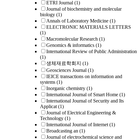
ETRI Journal
(1)
Journal of biochemistry and molecular
biology
(1)
Annals of Laboratory Medicine
(1)
ELECTRONIC MATERIALS LETTERS
(1)
Macromolecular Research
(1)
Genomics & informatics
(1)
International Review of Public Administration
(1)
생체재료학회지
(1)
Geosciences Journal
(1)
IEICE transactions on information and
systems
(1)
Inorganic chemistry
(1)
International Journal of Smart Home
(1)
International Journal of Security and Its
Applicat
(1)
Journal of Electrical Engineering &
Technology
(1)
International Journal of Internet
(1)
Broadcasting an
(1)
Journal of electrochemical science and