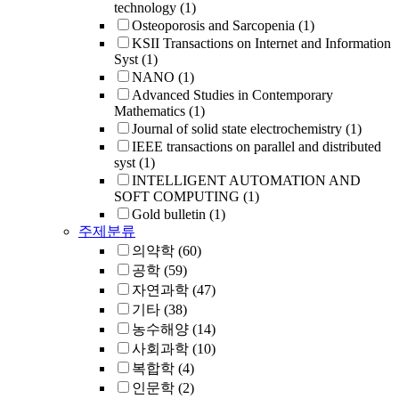
technology
(1)
Osteoporosis and Sarcopenia
(1)
KSII Transactions on Internet and Information
Syst
(1)
NANO
(1)
Advanced Studies in Contemporary
Mathematics
(1)
Journal of solid state electrochemistry
(1)
IEEE transactions on parallel and distributed
syst
(1)
INTELLIGENT AUTOMATION AND
SOFT COMPUTING
(1)
Gold bulletin
(1)
주제분류
의약학
(60)
공학
(59)
자연과학
(47)
기타
(38)
농수해양
(14)
사회과학
(10)
복합학
(4)
인문학
(2)