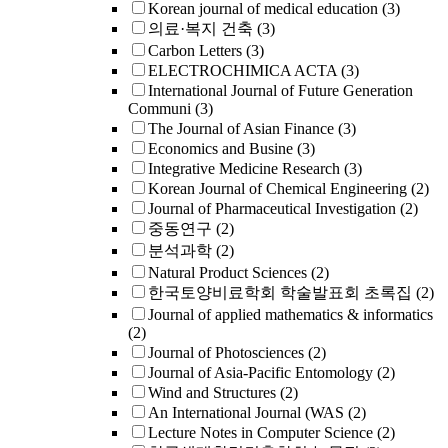
Korean journal of medical education
(3)
의료·복지 건축
(3)
Carbon Letters
(3)
ELECTROCHIMICA ACTA
(3)
International Journal of Future Generation
Communi
(3)
The Journal of Asian Finance
(3)
Economics and Busine
(3)
Integrative Medicine Research
(3)
Korean Journal of Chemical Engineering
(2)
Journal of Pharmaceutical Investigation
(2)
중동연구
(2)
분석과학
(2)
Natural Product Sciences
(2)
한국토양비료학회 학술발표회 초록집
(2)
Journal of applied mathematics & informatics
(2)
Journal of Photosciences
(2)
Journal of Asia-Pacific Entomology
(2)
Wind and Structures
(2)
An International Journal (WAS
(2)
Lecture Notes in Computer Science
(2)