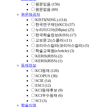
원문있음
(156)
원문없음
(69)
원문제공처
KISTI(NDSL)
(114)
한국연구재단(KCI)
(37)
누리미디어(DBpia)
(25)
한국학술정보(KISS)
(17)
교보문고(스콜라)
(11)
코리아스칼라(코리아스칼라)
(5)
학술교육원(eArticle)
(3)
KERIS(RISS)
(2)
KERIS(RISS)
(1)
등재정보
KCI등재
(126)
SCOPUS
(30)
SCIE
(14)
ESCI
(12)
KCI등재후보
(9)
KCI우수등재
(6)
SCI
(3)
학술지명