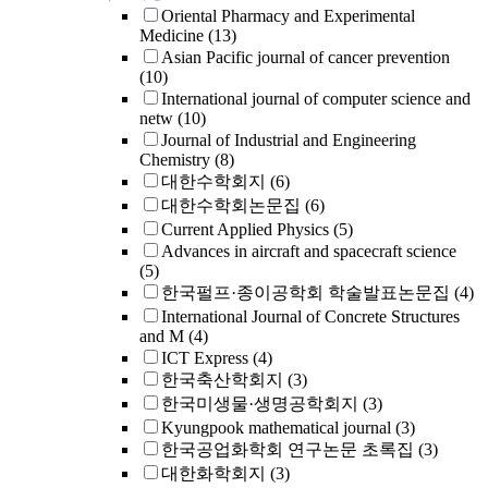
Oriental Pharmacy and Experimental
Medicine
(13)
Asian Pacific journal of cancer prevention
(10)
International journal of computer science and
netw
(10)
Journal of Industrial and Engineering
Chemistry
(8)
대한수학회지
(6)
대한수학회논문집
(6)
Current Applied Physics
(5)
Advances in aircraft and spacecraft science
(5)
한국펄프·종이공학회 학술발표논문집
(4)
International Journal of Concrete Structures
and M
(4)
ICT Express
(4)
한국축산학회지
(3)
한국미생물·생명공학회지
(3)
Kyungpook mathematical journal
(3)
한국공업화학회 연구논문 초록집
(3)
대한화학회지
(3)