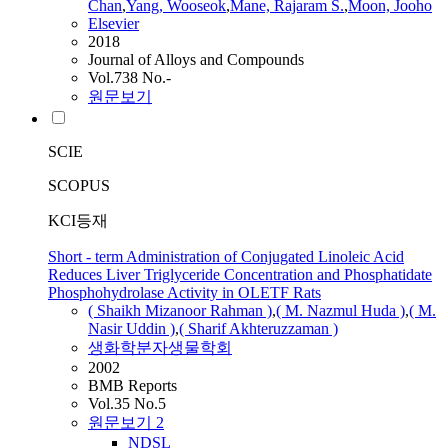
Chan
,
Yang, Wooseok
,
Mane, Rajaram S.
,
Moon, Jooho
Elsevier
2018
Journal of Alloys and Compounds
Vol.738 No.-
원문보기
SCIE
SCOPUS
KCI등재
Short - term Administration of Conjugated Linoleic Acid
Reduces Liver Triglyceride Concentration and Phosphatidate
Phosphohydrolase Activity in OLETF Rats
(
Shaikh
Mizanoor Rahman )
,
( M. Nazmul Huda )
,
( M.
Nasir Uddin )
,
( Sharif Akhteruzzaman )
생화학분자생물학회
2002
BMB Reports
Vol.35 No.5
원문보기
2
NDSL