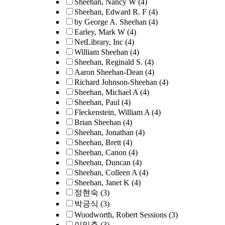
Sheehan, Nancy W
(4)
Sheehan, Edward R. F
(4)
by George A. Sheehan
(4)
Earley, Mark W
(4)
NetLibrary, Inc
(4)
William Sheehan
(4)
Sheehan, Reginald S.
(4)
Aaron Sheehan-Dean
(4)
Richard Johnson-Sheehan
(4)
Sheehan, Michael A
(4)
Sheehan, Paul
(4)
Fleckenstein, William A
(4)
Brian Sheehan
(4)
Sheehan, Jonathan
(4)
Sheehan, Brett
(4)
Sheehan, Canon
(4)
Sheehan, Duncan
(4)
Sheehan, Colleen A
(4)
Sheehan, Janet K
(4)
정현숙
(3)
박긍식
(3)
Woodworth, Robert Sessions
(3)
이익춘
(3)