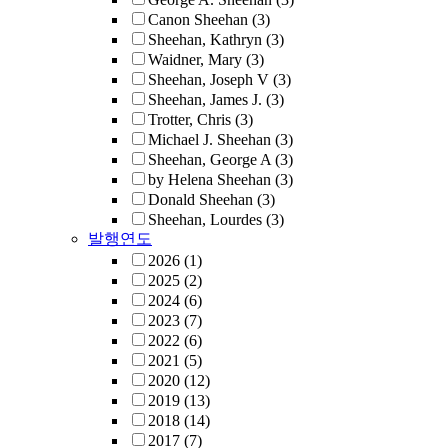
Canon Sheehan
(3)
Sheehan, Kathryn
(3)
Waidner, Mary
(3)
Sheehan, Joseph V
(3)
Sheehan, James J.
(3)
Trotter, Chris
(3)
Michael J. Sheehan
(3)
Sheehan, George A
(3)
by Helena Sheehan
(3)
Donald Sheehan
(3)
Sheehan, Lourdes
(3)
발행연도
2026
(1)
2025
(2)
2024
(6)
2023
(7)
2022
(6)
2021
(5)
2020
(12)
2019
(13)
2018
(14)
2017
(7)