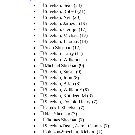
Sheehan, Sean
(23)
Sheehan, Robert
(21)
Sheehan, Neil
(20)
Sheehan, James J
(19)
Sheehan, George
(17)
Sheehan, Michael
(17)
Sheehan, Thomas
(13)
Sean Sheehan
(12)
Sheehan, Larry
(11)
Sheehan, William
(11)
Michael Sheehan
(9)
Sheehan, Susan
(9)
Sheehan, John
(8)
Sheehan, Brian
(8)
Sheehan, William F
(8)
Sheehan, Kathleen M
(8)
Sheehan, Donald Henry
(7)
James J. Sheehan
(7)
Neil Sheehan
(7)
Thomas Sheehan
(7)
Sheehan-Dean, Aaron Charles
(7)
Johnson-Sheehan, Richard
(7)