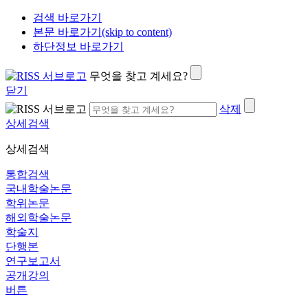
검색 바로가기
본문 바로가기(skip to content)
하단정보 바로가기
무엇을 찾고 계세요?
닫기
삭제
상세검색
상세검색
통합검색
국내학술논문
학위논문
해외학술논문
학술지
단행본
연구보고서
공개강의
버튼