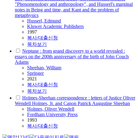
"Phenomenology and anthropology", and Husserl's marginal
notes in Being and time, and Kant and the problem of
metaphysics
Husserl, Edmund
Kluwer Academic Publishers
1997
복사/대출신청
목차보기
Neptune : from grand discovery to a world revealed :
essays on the 200th anniversary of the birth of John Couch
Adams
Sheehan
, William
Springer
2021
복사/대출신청
목차보기
Holmes-Sheehan correspondence : letters of Justice Oliver
Wendell Holmes, Jr. and Canon Patrick Augustine Sheehan
Holmes, Oliver Wendell
Fordham University Press
1993
복사/대출신청
1
2
3
4
5