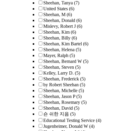
Sheehan, Tanya
(7)
United States
(6)
Sheehan, M
(6)
Sheehan, Donald
(6)
Mislevy, Robert J
(6)
Sheehan, Kim
(6)
Sheehan, Billy
(6)
Sheehan, Kim Bartel
(6)
Sheehan, Helena
(5)
Mayer, Ralph
(5)
Sheehan, Bernard W
(5)
Sheehan, Steven
(5)
Kelley, Larry D.
(5)
Sheehan, Frederick
(5)
by Robert Sheehan
(5)
Sheehan, Michelle
(5)
Sheehan, Jason P
(5)
Sheehan, Rosemary
(5)
Sheehan, David
(5)
숀 쉬한 지음
(5)
Educational Testing Service
(4)
Jugenheimer, Donald W
(4)