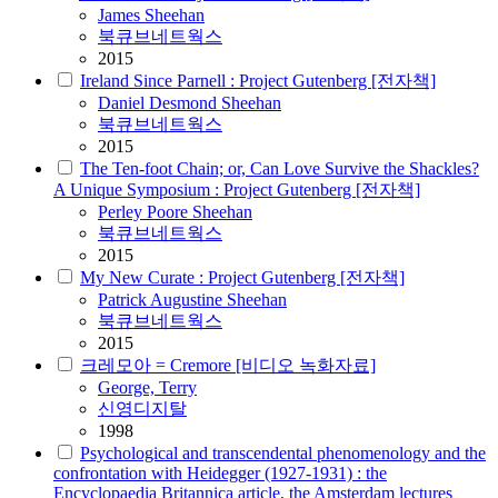
James
Sheehan
북큐브네트웍스
2015
Ireland Since Parnell : Project Gutenberg [전자책]
Daniel Desmond
Sheehan
북큐브네트웍스
2015
The Ten-foot Chain; or, Can Love Survive the Shackles?
A Unique Symposium : Project Gutenberg [전자책]
Perley Poore
Sheehan
북큐브네트웍스
2015
My New Curate : Project Gutenberg [전자책]
Patrick Augustine
Sheehan
북큐브네트웍스
2015
크레모아 = Cremore [비디오 녹화자료]
George, Terry
신영디지탈
1998
Psychological and transcendental phenomenology and the
confrontation with Heidegger (1927-1931) : the
Encyclopaedia Britannica article, the Amsterdam lectures