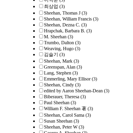
최상업
(3)
Sheehan, Thomas J
(3)
Sheehan, William Francis
(3)
Sheehan, Dezna C.
(3)
Hrapchak, Barbara B.
(3)
M. Sheehan
(3)
Trumbo, Dalton
(3)
Weaving, Hugo
(3)
김슬기
(3)
Sheehan, Mark
(3)
Greenspan, Alan
(3)
Lang, Stephen
(3)
Emmerling, Mary Ellisor
(3)
Sheehan, Cindy
(3)
edited by Aaron Sheehan-Dean
(3)
Biberauer, Theresa
(3)
Paul Sheehan
(3)
William F. Sheehan 著
(3)
Sheehan, Carol Sama
(3)
Susan Sheehan
(3)
Sheehan, Peter W
(3)
George A. Sheehan
(3)