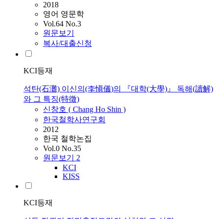
2018
영어 영문학
Vol.64 No.3
원문보기
복사/대출신청
KCI등재
석탄(石灘) 이신의(李愼儀)의 『대학(大學)』 독해(讀解)
와 그 특징(特徵)
신창호 ( Chang Ho
Shin
)
한국철학사연구회
2012
한국 철학논집
Vol.0 No.35
원문보기
2
KCI
KISS
KCI등재