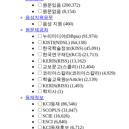
원문있음
(200,372)
원문없음
(8,154)
음성지원유무
음성 지원
(460)
원문제공처
누리미디어(DBpia)
(91,974)
KISTI(NDSL)
(64,138)
한국학술정보(KISS)
(45,091)
한국연구재단(KCI)
(21,713)
KERIS(RISS)
(13,162)
교보문고(스콜라)
(12,404)
코리아스칼라(코리아스칼라)
(4,929)
학술교육원(eArticle)
(2,139)
KERIS(RISS)
(1,493)
학지사
(1)
등재정보
KCI등재
(86,546)
SCOPUS
(31,047)
SCIE
(16,026)
ESCI
(6,840)
KCI등재후보
(6,712)