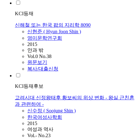
KCI등재
신해철 또는 한국 팝의 지리학 8090
신현준 ( Hyun Joon
Shin
)
영미문학연구회
2015
안과 밖
Vol.0 No.38
원문보기
복사/대출신청
KCI등재후보
고려시대 신정왕태후 황보씨의 위상 변화 - 왕실 근친혼
과 관련하여 -
신수정 ( Soojung
Shin
)
한국여성사학회
2015
여성과 역사
Vol.- No.23