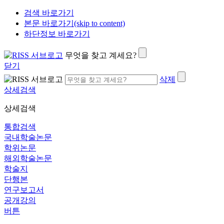
검색 바로가기
본문 바로가기(skip to content)
하단정보 바로가기
무엇을 찾고 계세요?
닫기
삭제
상세검색
상세검색
통합검색
국내학술논문
학위논문
해외학술논문
학술지
단행본
연구보고서
공개강의
버튼