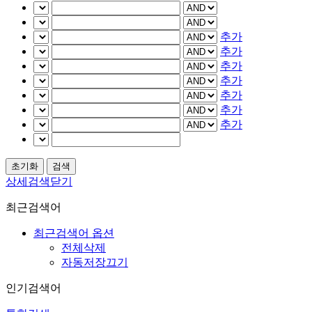
추가
추가
추가
추가
추가
추가
추가
상세검색닫기
최근검색어
최근검색어 옵션
전체삭제
자동저장끄기
인기검색어