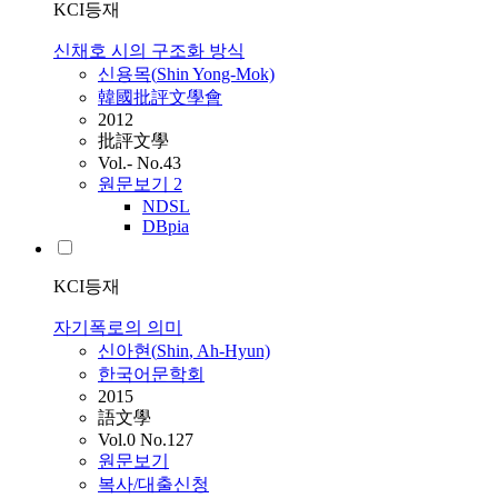
KCI등재
신채호 시의 구조화 방식
신용목(
Shin
Yong-Mok)
韓國批評文學會
2012
批評文學
Vol.- No.43
원문보기
2
NDSL
DBpia
KCI등재
자기폭로의 의미
신아현(
Shin
, Ah-Hyun)
한국어문학회
2015
語文學
Vol.0 No.127
원문보기
복사/대출신청