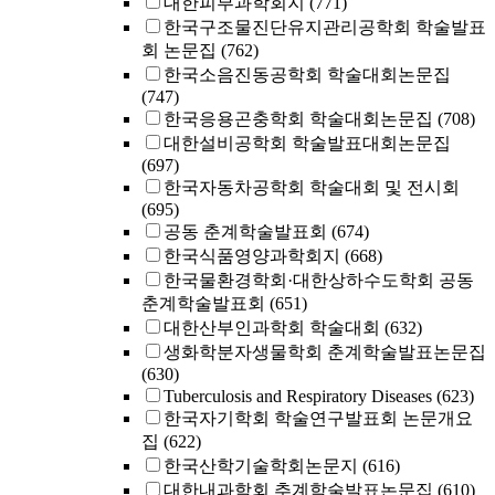
대한피부과학회지
(771)
한국구조물진단유지관리공학회 학술발표
회 논문집
(762)
한국소음진동공학회 학술대회논문집
(747)
한국응용곤충학회 학술대회논문집
(708)
대한설비공학회 학술발표대회논문집
(697)
한국자동차공학회 학술대회 및 전시회
(695)
공동 춘계학술발표회
(674)
한국식품영양과학회지
(668)
한국물환경학회·대한상하수도학회 공동
춘계학술발표회
(651)
대한산부인과학회 학술대회
(632)
생화학분자생물학회 춘계학술발표논문집
(630)
Tuberculosis and Respiratory Diseases
(623)
한국자기학회 학술연구발표회 논문개요
집
(622)
한국산학기술학회논문지
(616)
대한내과학회 추계학술발표논문집
(610)