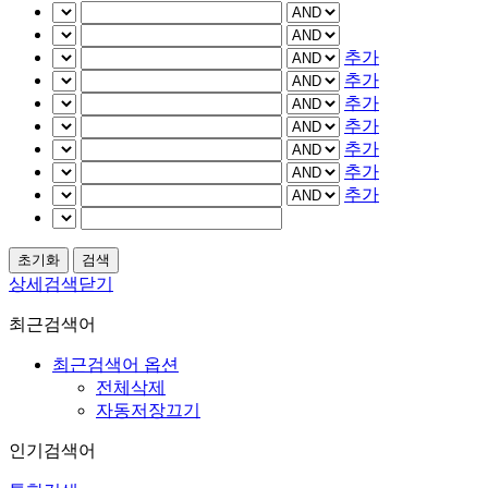
추가
추가
추가
추가
추가
추가
추가
상세검색닫기
최근검색어
최근검색어 옵션
전체삭제
자동저장끄기
인기검색어