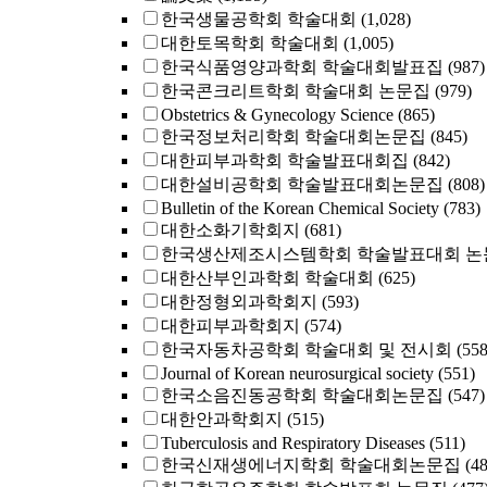
한국생물공학회 학술대회
(1,028)
대한토목학회 학술대회
(1,005)
한국식품영양과학회 학술대회발표집
(987)
한국콘크리트학회 학술대회 논문집
(979)
Obstetrics & Gynecology Science
(865)
한국정보처리학회 학술대회논문집
(845)
대한피부과학회 학술발표대회집
(842)
대한설비공학회 학술발표대회논문집
(808)
Bulletin of the Korean Chemical Society
(783)
대한소화기학회지
(681)
한국생산제조시스템학회 학술발표대회 논
대한산부인과학회 학술대회
(625)
대한정형외과학회지
(593)
대한피부과학회지
(574)
한국자동차공학회 학술대회 및 전시회
(558
Journal of Korean neurosurgical society
(551)
한국소음진동공학회 학술대회논문집
(547)
대한안과학회지
(515)
Tuberculosis and Respiratory Diseases
(511)
한국신재생에너지학회 학술대회논문집
(4