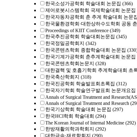
한국소성가공학회 학술대회 논문집
(366)
제어로봇시스템학회 국제학술대회 논문집
한국자동차공학회 춘 추계 학술대회 논문
한국물환경학회·대한상하수도학회 공동 
Proceedings of KIIT Conference
(349)
한국추진공학회 학술대회논문집
(345)
한국정밀공학회지
(342)
한국콘텐츠학회 종합학술대회 논문집
(330
한국기계가공학회 춘추계학술대회 논문집
한국콘텐츠학회논문지
(328)
대한결핵 및 호흡기학회 추계학술대회 초
한국축산학회지
(318)
한국진공학회 학술발표회초록집
(312)
한국자기학회 학술연구발표회 논문개요집
Annals of Surgical Treatment and Research(A
Annals of Surgical Treatment and Research
(29
한국기상학회 학술대회 논문집
(297)
한국HCI학회 학술대회
(294)
The Korean Journal of Internal Medicine
(292)
한방재활의학과학회지
(292)
대한금속·재료학회지
(290)