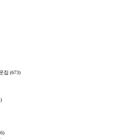
문집
(673)
)
86)