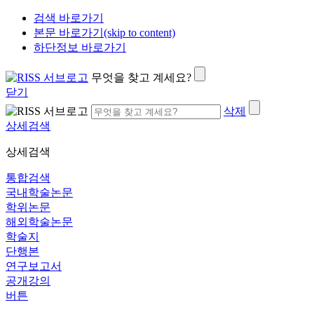
검색 바로가기
본문 바로가기(skip to content)
하단정보 바로가기
무엇을 찾고 계세요?
닫기
삭제
상세검색
상세검색
통합검색
국내학술논문
학위논문
해외학술논문
학술지
단행본
연구보고서
공개강의
버튼