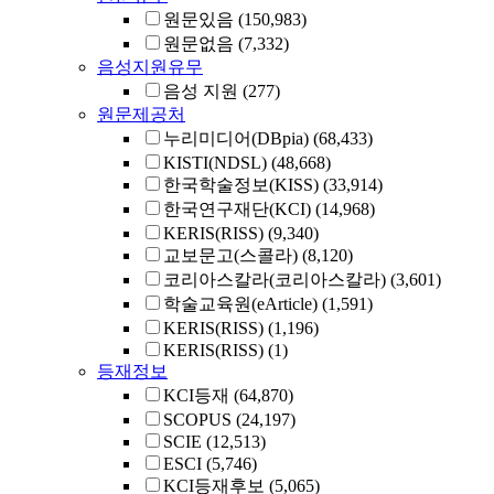
원문있음
(150,983)
원문없음
(7,332)
음성지원유무
음성 지원
(277)
원문제공처
누리미디어(DBpia)
(68,433)
KISTI(NDSL)
(48,668)
한국학술정보(KISS)
(33,914)
한국연구재단(KCI)
(14,968)
KERIS(RISS)
(9,340)
교보문고(스콜라)
(8,120)
코리아스칼라(코리아스칼라)
(3,601)
학술교육원(eArticle)
(1,591)
KERIS(RISS)
(1,196)
KERIS(RISS)
(1)
등재정보
KCI등재
(64,870)
SCOPUS
(24,197)
SCIE
(12,513)
ESCI
(5,746)
KCI등재후보
(5,065)