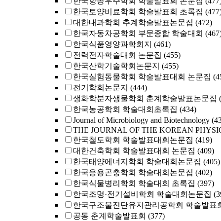
한국항공우주학회 학술발표회 논문집
(477
한국토양비료학회 학술발표회 초록집
(477
대한내과학회 추계학술발표논문집
(472)
한국자동차공학회 부문종합 학술대회
(467
한국식품영양과학회지
(461)
전력전자학술대회 논문집
(455)
한국산학기술학회논문지
(455)
한국실험동물학회 학술발표대회 논문집
(4
전기학회논문지
(444)
생화학분자생물학회 춘계학술발표논문집
한국농공학회 학술대회초록집
(434)
Journal of Microbiology and Biotechnology
(4
THE JOURNAL OF THE KOREAN PHYSI
한국철도학회 학술발표대회논문집
(419)
대한건축학회 학술발표대회 논문집
(409)
한국태양에너지학회 학술대회논문집
(405)
한국응용곤충학회 학술대회논문집
(402)
한국식물병리학회 학술대회 초록집
(397)
한국조명·전기설비학회 학술대회논문집
(3
한국구조물진단유지관리공학회 학술발표회
공동 춘계학술발표회
(377)