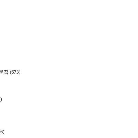
문집
(673)
)
86)