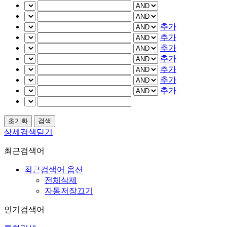
추가
추가
추가
추가
추가
추가
추가
상세검색닫기
최근검색어
최근검색어 옵션
전체삭제
자동저장끄기
인기검색어