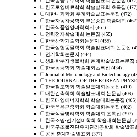
한국항공우주학회 학술발표회 논문집
(477
한국토양비료학회 학술발표회 초록집
(477
대한내과학회 추계학술발표논문집
(472)
한국자동차공학회 부문종합 학술대회
(467
한국식품영양과학회지
(461)
전력전자학술대회 논문집
(455)
한국산학기술학회논문지
(455)
한국실험동물학회 학술발표대회 논문집
(4
전기학회논문지
(444)
생화학분자생물학회 춘계학술발표논문집
한국농공학회 학술대회초록집
(434)
Journal of Microbiology and Biotechnology
(4
THE JOURNAL OF THE KOREAN PHYSI
한국철도학회 학술발표대회논문집
(419)
대한건축학회 학술발표대회 논문집
(409)
한국태양에너지학회 학술대회논문집
(405)
한국응용곤충학회 학술대회논문집
(402)
한국식물병리학회 학술대회 초록집
(397)
한국조명·전기설비학회 학술대회논문집
(3
한국구조물진단유지관리공학회 학술발표회
공동 춘계학술발표회
(377)