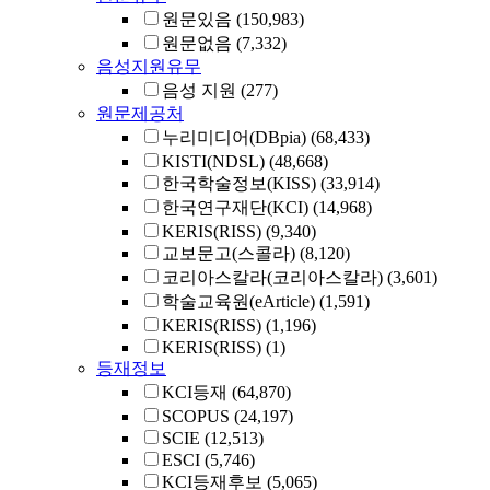
원문있음
(150,983)
원문없음
(7,332)
음성지원유무
음성 지원
(277)
원문제공처
누리미디어(DBpia)
(68,433)
KISTI(NDSL)
(48,668)
한국학술정보(KISS)
(33,914)
한국연구재단(KCI)
(14,968)
KERIS(RISS)
(9,340)
교보문고(스콜라)
(8,120)
코리아스칼라(코리아스칼라)
(3,601)
학술교육원(eArticle)
(1,591)
KERIS(RISS)
(1,196)
KERIS(RISS)
(1)
등재정보
KCI등재
(64,870)
SCOPUS
(24,197)
SCIE
(12,513)
ESCI
(5,746)
KCI등재후보
(5,065)