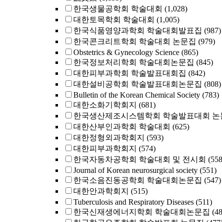
한국생물공학회 학술대회
(1,028)
대한토목학회 학술대회
(1,005)
한국식품영양과학회 학술대회발표집
(987)
한국콘크리트학회 학술대회 논문집
(979)
Obstetrics & Gynecology Science
(865)
한국정보처리학회 학술대회논문집
(845)
대한피부과학회 학술발표대회집
(842)
대한설비공학회 학술발표대회논문집
(808)
Bulletin of the Korean Chemical Society
(783)
대한소화기학회지
(681)
한국생산제조시스템학회 학술발표대회 논
대한산부인과학회 학술대회
(625)
대한정형외과학회지
(593)
대한피부과학회지
(574)
한국자동차공학회 학술대회 및 전시회
(558
Journal of Korean neurosurgical society
(551)
한국소음진동공학회 학술대회논문집
(547)
대한안과학회지
(515)
Tuberculosis and Respiratory Diseases
(511)
한국신재생에너지학회 학술대회논문집
(4