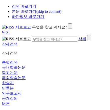
검색 바로가기
본문 바로가기(skip to content)
하단정보 바로가기
무엇을 찾고 계세요?
닫기
삭제
상세검색
상세검색
통합검색
국내학술논문
학위논문
해외학술논문
학술지
단행본
연구보고서
공개강의
버튼