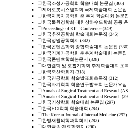
한국소성가공학회 학술대회 논문집
(366)
제어로봇시스템학회 국제학술대회 논문집
한국자동차공학회 춘 추계 학술대회 논문
한국물환경학회·대한상하수도학회 공동 
Proceedings of KIIT Conference
(349)
한국추진공학회 학술대회논문집
(345)
한국정밀공학회지
(342)
한국콘텐츠학회 종합학술대회 논문집
(330
한국기계가공학회 춘추계학술대회 논문집
한국콘텐츠학회논문지
(328)
대한결핵 및 호흡기학회 추계학술대회 초
한국축산학회지
(318)
한국진공학회 학술발표회초록집
(312)
한국자기학회 학술연구발표회 논문개요집
Annals of Surgical Treatment and Research(A
Annals of Surgical Treatment and Research
(29
한국기상학회 학술대회 논문집
(297)
한국HCI학회 학술대회
(294)
The Korean Journal of Internal Medicine
(292)
한방재활의학과학회지
(292)
대한금속·재료학회지
(290)