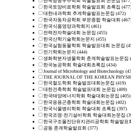
한국항공우주학회 학술발표회 논문집
(477
한국토양비료학회 학술발표회 초록집
(477
대한내과학회 추계학술발표논문집
(472)
한국자동차공학회 부문종합 학술대회
(467
한국식품영양과학회지
(461)
전력전자학술대회 논문집
(455)
한국산학기술학회논문지
(455)
한국실험동물학회 학술발표대회 논문집
(4
전기학회논문지
(444)
생화학분자생물학회 춘계학술발표논문집
한국농공학회 학술대회초록집
(434)
Journal of Microbiology and Biotechnology
(4
THE JOURNAL OF THE KOREAN PHYSI
한국철도학회 학술발표대회논문집
(419)
대한건축학회 학술발표대회 논문집
(409)
한국태양에너지학회 학술대회논문집
(405)
한국응용곤충학회 학술대회논문집
(402)
한국식물병리학회 학술대회 초록집
(397)
한국조명·전기설비학회 학술대회논문집
(3
한국구조물진단유지관리공학회 학술발표회
공동 춘계학술발표회
(377)