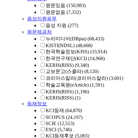
원문있음
(150,983)
원문없음
(7,332)
음성지원유무
음성 지원
(277)
원문제공처
누리미디어(DBpia)
(68,433)
KISTI(NDSL)
(48,668)
한국학술정보(KISS)
(33,914)
한국연구재단(KCI)
(14,968)
KERIS(RISS)
(9,340)
교보문고(스콜라)
(8,120)
코리아스칼라(코리아스칼라)
(3,601)
학술교육원(eArticle)
(1,591)
KERIS(RISS)
(1,196)
KERIS(RISS)
(1)
등재정보
KCI등재
(64,870)
SCOPUS
(24,197)
SCIE
(12,513)
ESCI
(5,746)
KCI등재후보
(5,065)