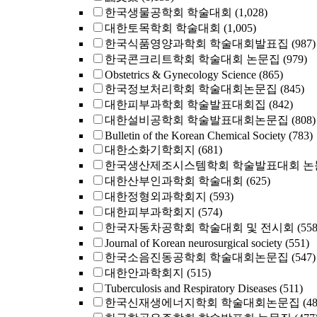
한국생물공학회 학술대회
(1,028)
대한토목학회 학술대회
(1,005)
한국식품영양과학회 학술대회발표집
(987)
한국콘크리트학회 학술대회 논문집
(979)
Obstetrics & Gynecology Science
(865)
한국정보처리학회 학술대회논문집
(845)
대한피부과학회 학술발표대회집
(842)
대한설비공학회 학술발표대회논문집
(808)
Bulletin of the Korean Chemical Society
(783)
대한소화기학회지
(681)
한국생산제조시스템학회 학술발표대회 논
대한산부인과학회 학술대회
(625)
대한정형외과학회지
(593)
대한피부과학회지
(574)
한국자동차공학회 학술대회 및 전시회
(558
Journal of Korean neurosurgical society
(551)
한국소음진동공학회 학술대회논문집
(547)
대한안과학회지
(515)
Tuberculosis and Respiratory Diseases
(511)
한국신재생에너지학회 학술대회논문집
(4