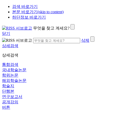
검색 바로가기
본문 바로가기(skip to content)
하단정보 바로가기
무엇을 찾고 계세요?
닫기
삭제
상세검색
상세검색
통합검색
국내학술논문
학위논문
해외학술논문
학술지
단행본
연구보고서
공개강의
버튼