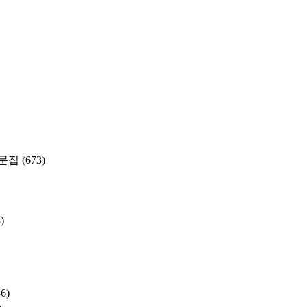
문집
(673)
)
86)