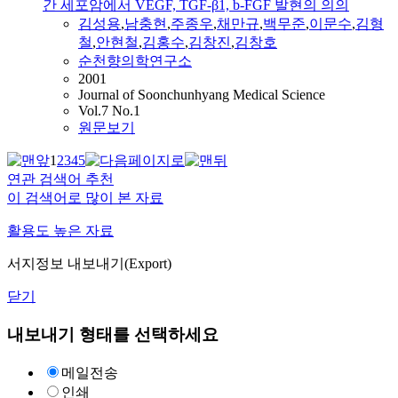
간 세포암에서 VEGF, TGF-β1, b-FGF 발현의 의의
김성용
,
남충현
,
주종우
,
채만규
,
백무준
,
이문수
,
김형
철
,
안현철
,
김홍수
,
김창진
,
김창호
순천향의학연구소
2001
Journal of Soonchunhyang Medical Science
Vol.7 No.1
원문보기
1
2
3
4
5
연관 검색어 추천
이 검색어로 많이 본 자료
활용도 높은 자료
서지정보 내보내기(Export)
닫기
내보내기 형태를 선택하세요
메일전송
인쇄