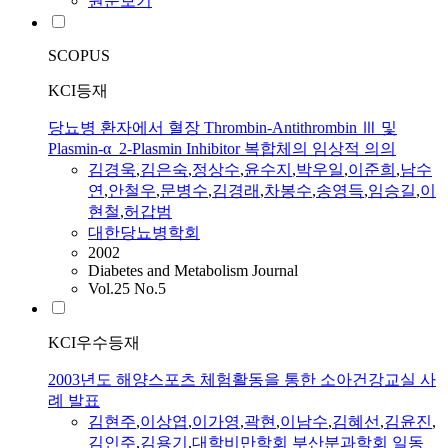
원문보기
SCOPUS
KCI등재
당뇨병 환자에서 혈장 Thrombin-Antithrombin Ⅲ 및
Plasmin-α_2-Plasmin Inhibitor 복합체의 임상적 의의
김경욱
,
김은숙
,
정상수
,
윤수지
,
박우일
,
이준희
,
남수
연
,
안철우
,
문병수
,
김경래
,
차봉수
,
송영득
,
임승길
,
이
현철
,
허갑범
대한당뇨병학회
2002
Diabetes and Metabolism Journal
Vol.25 No.5
KCI우수등재
2003년도 해양스포츠 체험활동을 통한 소아건강교실 사
례 발표
김현주
,
이상엽
,
이가영
,
곽현
,
이남수
,
김혜선
,
김윤진
,
김인주
,
김용기
,
대학비만학회 부산분과학회 일동