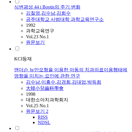
식변광성 44 i Bootis의 주기 변화
김칠영
,
김수남
,
김희수
공주대학교 사범대학 과학교육연구소
1992
과학교육연구
Vol.23 No.1
원문보기
KCI등재
앤더슨 뉴만모형을 이용한 아동의 치과의료이용행태에
영향을 미치는 요인에 관한 연구
김수남
,
이흥수
,
김경회
,
김대업
,
박득희
大韓小兒齒科學會
1998
대한소아치과학회지
Vol.25 No.1
원문보기
2
RISS
NDSL