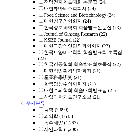
전력전자학술대회 논문집
(24)
대한류마티스학회지
(24)
Food Science and Biotechnology
(24)
대한침구의학회지
(24)
한국정보과학회 학술발표논문집
(23)
Journal of Ginseng Research
(22)
KSBB Journal
(22)
대한구강악안면외과학회지
(22)
한국토양비료학회 학술발표회 초록집
(22)
한국진공학회 학술발표회초록집
(22)
대한직업환경의학회지
(21)
産業科學硏究
(21)
한국임상수의학회지
(21)
대한수의학회 학술대회발표집
(21)
산업과학기술연구소보
(21)
주제분류
공학
(3,699)
의약학
(3,633)
농수해양
(1,267)
자연과학
(1,200)