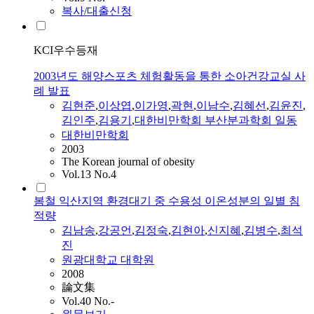
복사/대출신청
KCI우수등재
2003년도 해양스포츠 체험활동을 통한 소아건강교실 사
례 발표
김현준
,
이상엽
,
이가영
,
곽현
,
이남수
,
김혜선
,
김윤진
,
김인주
,
김용기
,
대한비만학회 부산분과학회 일동
대한비만학회
2003
The Korean journal of obesity
Vol.13 No.4
봄철 익산지역 환경대기 중 수용성 이온성분의 일별 침
적량
김남송
,
강공언
,
김정숙
,
김현아
,
신지혜
,
김병수
,
최석
진
원광대학교 대학원
2008
論文集
Vol.40 No.-