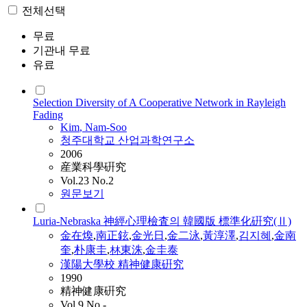
전체선택
무료
기관내 무료
유료
Selection Diversity of A Cooperative Network in Rayleigh
Fading
Kim
,
Nam
-
Soo
청주대학교 산업과학연구소
2006
産業科學硏究
Vol.23 No.2
원문보기
Luria-Nebraska 神經心理檢査의 韓國版 標準化硏究(Ⅱ)
金在煥
,
南正鉉
,
金光日
,
金二泳
,
黃淳澤
,
김지혜
,
金南
奎
,
朴康圭
,
林東洙
,
金圭泰
漢陽大學校 精神健康硏究
1990
精神健康硏究
Vol.9 No.-