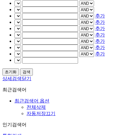
추가
추가
추가
추가
추가
추가
추가
상세검색닫기
최근검색어
최근검색어 옵션
전체삭제
자동저장끄기
인기검색어