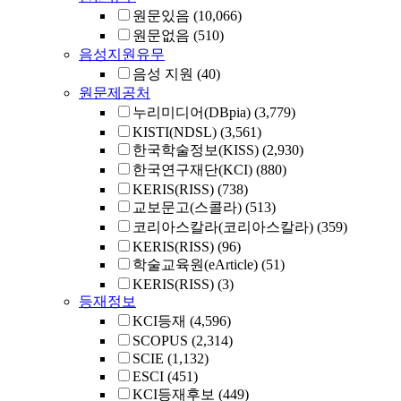
원문있음
(10,066)
원문없음
(510)
음성지원유무
음성 지원
(40)
원문제공처
누리미디어(DBpia)
(3,779)
KISTI(NDSL)
(3,561)
한국학술정보(KISS)
(2,930)
한국연구재단(KCI)
(880)
KERIS(RISS)
(738)
교보문고(스콜라)
(513)
코리아스칼라(코리아스칼라)
(359)
KERIS(RISS)
(96)
학술교육원(eArticle)
(51)
KERIS(RISS)
(3)
등재정보
KCI등재
(4,596)
SCOPUS
(2,314)
SCIE
(1,132)
ESCI
(451)
KCI등재후보
(449)