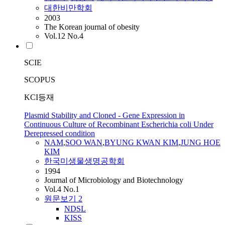
대한비만학회
2003
The Korean journal of obesity
Vol.12 No.4
SCIE
SCOPUS
KCI등재
Plasmid Stability and Cloned - Gene Expression in
Continuous Culture of Recombinant Escherichia coli Under
Derepressed condition
NAM
,
SOO
WAN
,
BYUNG KWAN
KIM
,
JUNG HOE
KIM
한국미생물생명공학회
1994
Journal of Microbiology and Biotechnology
Vol.4 No.1
원문보기
2
NDSL
KISS