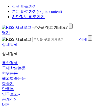
검색 바로가기
본문 바로가기(skip to content)
하단정보 바로가기
무엇을 찾고 계세요?
닫기
삭제
상세검색
상세검색
통합검색
국내학술논문
학위논문
해외학술논문
학술지
단행본
연구보고서
공개강의
버튼