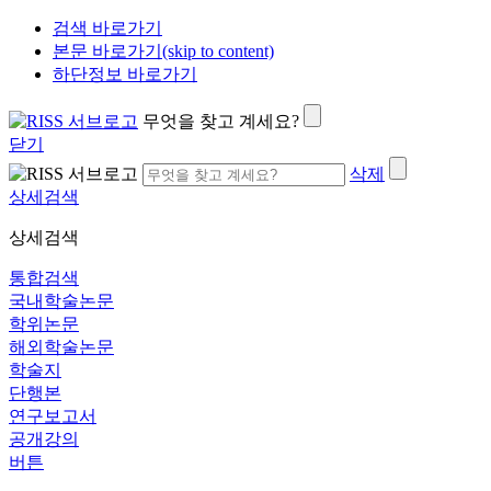
검색 바로가기
본문 바로가기(skip to content)
하단정보 바로가기
무엇을 찾고 계세요?
닫기
삭제
상세검색
상세검색
통합검색
국내학술논문
학위논문
해외학술논문
학술지
단행본
연구보고서
공개강의
버튼