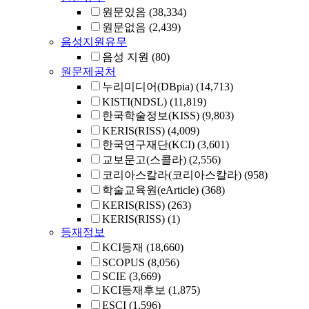
원문있음
(38,334)
원문없음
(2,439)
음성지원유무
음성 지원
(80)
원문제공처
누리미디어(DBpia)
(14,713)
KISTI(NDSL)
(11,819)
한국학술정보(KISS)
(9,803)
KERIS(RISS)
(4,009)
한국연구재단(KCI)
(3,601)
교보문고(스콜라)
(2,556)
코리아스칼라(코리아스칼라)
(958)
학술교육원(eArticle)
(368)
KERIS(RISS)
(263)
KERIS(RISS)
(1)
등재정보
KCI등재
(18,660)
SCOPUS
(8,056)
SCIE
(3,669)
KCI등재후보
(1,875)
ESCI
(1,596)