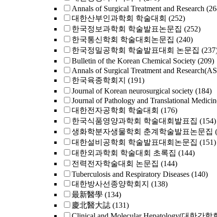
Annals of Surgical Treatment and Research
(26
대한산부인과학회 학술대회
(252)
한국정보과학회 학술발표논문집
(252)
한국통신학회 학술대회논문집
(240)
한국정밀공학회 학술발표대회 논문집
(237
Bulletin of the Korean Chemical Society
(209)
Annals of Surgical Treatment and Research(A
한국육종학회지
(191)
Journal of Korean neurosurgical society
(184)
Journal of Pathology and Translational Medicin
대한전자공학회 학술대회
(176)
한국식품영양과학회 학술대회발표집
(154)
생화학분자생물학회 춘계학술발표논문집
대한설비공학회 학술발표대회논문집
(151)
대한외과학회 학술대회 초록집
(144)
전력전자학술대회 논문집
(144)
Tuberculosis and Respiratory Diseases
(140)
대한방사선종양학회지
(138)
最新醫學
(134)
慶北醫大誌
(131)
Clinical and Molecular Hepatology(대한간