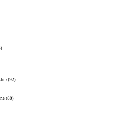
5)
xhib
(92)
ine
(88)