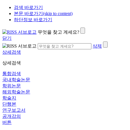
검색 바로가기
본문 바로가기(skip to content)
하단정보 바로가기
무엇을 찾고 계세요?
닫기
삭제
상세검색
상세검색
통합검색
국내학술논문
학위논문
해외학술논문
학술지
단행본
연구보고서
공개강의
버튼