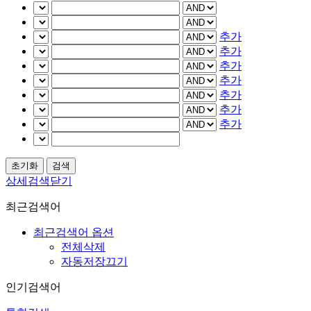
추가
추가
추가
추가
추가
추가
추가
상세검색닫기
최근검색어
최근검색어 옵션
전체삭제
자동저장끄기
인기검색어