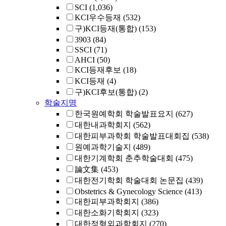
SCI
(1,036)
KCI우수등재
(532)
구)KCI등재(통합)
(153)
3903
(84)
SSCI
(71)
AHCI
(50)
KCI등재후보
(18)
KCI등재
(4)
구)KCI후보(통합)
(2)
학술지명
한국원예학회 학술발표요지
(627)
대한내과학회지
(562)
대한피부과학회 학술발표대회집
(538)
원예과학기술지
(489)
대한기계학회 춘추학술대회
(475)
論文集
(453)
대한전기학회 학술대회 논문집
(439)
Obstetrics & Gynecology Science
(413)
대한피부과학회지
(386)
대한소화기학회지
(323)
대한정형외과학회지
(270)