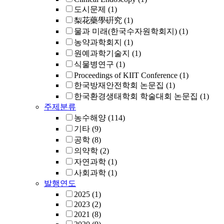
도시문제
(1)
梨花藥學硏究
(1)
물과 미래(한국수자원학회지)
(1)
농약과학회지
(1)
원예과학기술지
(1)
식물병연구
(1)
Proceedings of KIIT Conference
(1)
한국방재안전학회 논문집
(1)
한국환경생태학회 학술대회 논문집
(1)
주제분류
농수해양
(114)
기타
(9)
공학
(8)
의약학
(2)
자연과학
(1)
사회과학
(1)
발행연도
2025
(1)
2023
(2)
2021
(8)