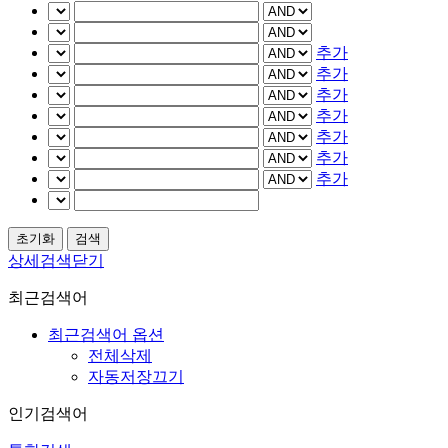
추가
추가
추가
추가
추가
추가
추가
상세검색닫기
최근검색어
최근검색어 옵션
전체삭제
자동저장끄기
인기검색어