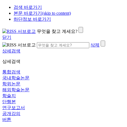
검색 바로가기
본문 바로가기(skip to content)
하단정보 바로가기
무엇을 찾고 계세요?
닫기
삭제
상세검색
상세검색
통합검색
국내학술논문
학위논문
해외학술논문
학술지
단행본
연구보고서
공개강의
버튼