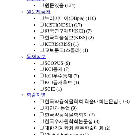
원문있음
(134)
원문제공처
누리미디어(DBpia)
(116)
KISTI(NDSL)
(17)
한국연구재단(KCI)
(7)
한국학술정보(KISS)
(2)
KERIS(RISS)
(1)
교보문고(스콜라)
(1)
등재정보
SCOPUS
(9)
KCI등재
(7)
KCI우수등재
(7)
KCI등재후보
(1)
SCIE
(1)
학술지명
한국약용작물학회 학술대회논문집
(103)
자연과 농업
(9)
한국약용작물학회지
(7)
한국수자원학회논문집
(3)
대한기계학회 춘추학술대회
(2)
Clinical Endoscopy
(1)