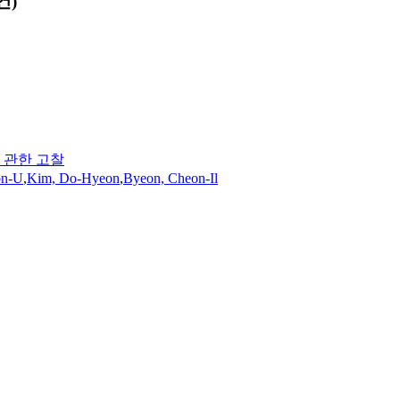
건)
 관한 고찰
on-U
,
Kim, Do-Hyeon
,
Byeon, Cheon-Il