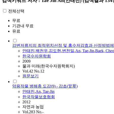
검색키워드
저자 : Tae Jin An(안태진)
(검색결과 134
전체선택
무료
기관내 무료
유료
강변저류지의 최적위치선정 및 홍수저감효과 산정방법에
안태진
,
백천우
,
김도현
,
변천일
,
An
,
Tae
-
Jin
,
Baek, Che
한국수자원학회
2009
물과 미래(한국수자원학회지)
Vol.42 No.12
원문보기
약용작물 병해충 도감(9) - 감초(甘草)
안태진
,
An
,
Tae
-
Jin
한국작물보호협회
2012
자연과 농업
Vol.283 No.-