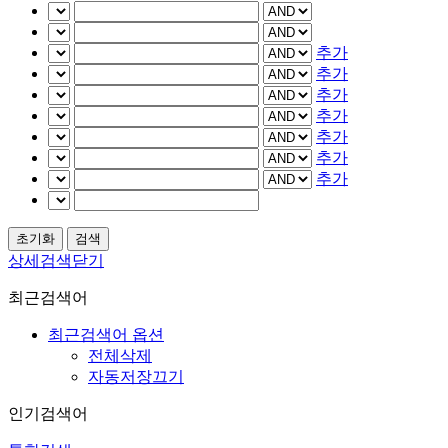
추가
추가
추가
추가
추가
추가
추가
상세검색닫기
최근검색어
최근검색어 옵션
전체삭제
자동저장끄기
인기검색어