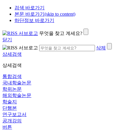
검색 바로가기
본문 바로가기(skip to content)
하단정보 바로가기
무엇을 찾고 계세요?
닫기
삭제
상세검색
상세검색
통합검색
국내학술논문
학위논문
해외학술논문
학술지
단행본
연구보고서
공개강의
버튼