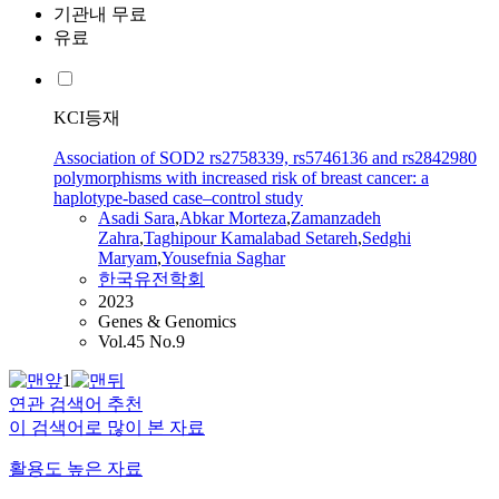
기관내 무료
유료
KCI등재
Association of SOD2 rs2758339, rs5746136 and rs2842980
polymorphisms with increased risk of breast cancer: a
haplotype-based case–control study
Asadi Sara
,
Abkar Morteza
,
Zamanzadeh
Zahra
,
Taghipour
Kamalabad
Setareh
,
Sedghi
Maryam
,
Yousefnia Saghar
한국유전학회
2023
Genes & Genomics
Vol.45 No.9
1
연관 검색어 추천
이 검색어로 많이 본 자료
활용도 높은 자료