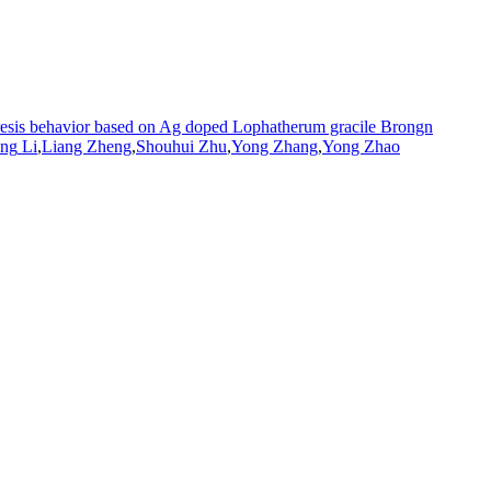
teresis behavior based on Ag doped Lophatherum gracile Brongn
eng
Li
,
Liang Zheng
,
Shouhui Zhu
,
Yong Zhang
,
Yong Zhao