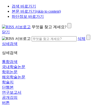
검색 바로가기
본문 바로가기(skip to content)
하단정보 바로가기
무엇을 찾고 계세요?
닫기
삭제
상세검색
상세검색
통합검색
국내학술논문
학위논문
해외학술논문
학술지
단행본
연구보고서
공개강의
버튼