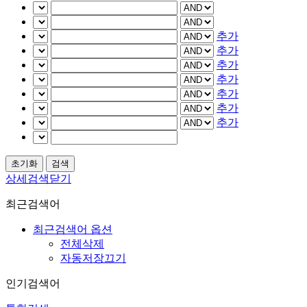
추가
추가
추가
추가
추가
추가
추가
상세검색닫기
최근검색어
최근검색어 옵션
전체삭제
자동저장끄기
인기검색어