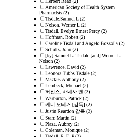
Herbert Read
(2)
American Society of Health-System
Pharmacists
(2)
Tisdale,Samuel L
(2)
Nelson, Werner L
(2)
Tisdall, Evelyn Ernest Percy
(2)
Hoffman, Robert
(2)
Caroline Tisdall and Angelo Bozzolla
(2)
Schultz, John
(2)
[by] Samuel L. Tisdale [and] Werner L.
Nelson
(2)
Lawrence, David
(2)
Leonora Tubbs Tisdale
(2)
Mackie, Anthony
(2)
Lembeck, Michael
(2)
허진스, 바네사 앤
(2)
Warburton, Patrick
(2)
케니 오테거 [감독]
(2)
Justin Reardon 감독
(2)
Starr, Martin
(2)
Plaza, Aubrey
(2)
Coleman, Monique
(2)
Tisdall, E. E. P
(2)