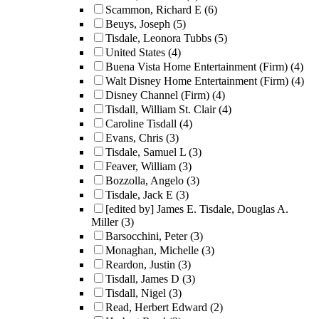
Scammon, Richard E
(6)
Beuys, Joseph
(5)
Tisdale, Leonora Tubbs
(5)
United States
(4)
Buena Vista Home Entertainment (Firm)
(4)
Walt Disney Home Entertainment (Firm)
(4)
Disney Channel (Firm)
(4)
Tisdall, William St. Clair
(4)
Caroline Tisdall
(4)
Evans, Chris
(3)
Tisdale, Samuel L
(3)
Feaver, William
(3)
Bozzolla, Angelo
(3)
Tisdale, Jack E
(3)
[edited by] James E. Tisdale, Douglas A.
Miller
(3)
Barsocchini, Peter
(3)
Monaghan, Michelle
(3)
Reardon, Justin
(3)
Tisdall, James D
(3)
Tisdall, Nigel
(3)
Read, Herbert Edward
(2)