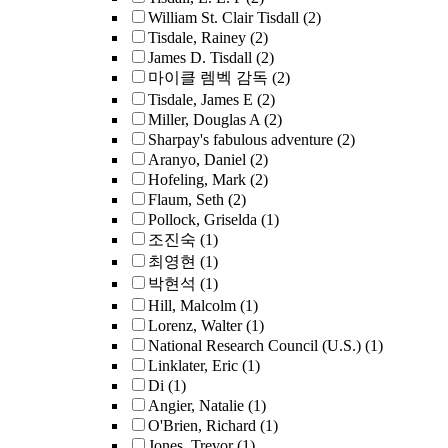
William St. Clair Tisdall
(2)
Tisdale, Rainey
(2)
James D. Tisdall
(2)
마이클 렘벡 감독
(2)
Tisdale, James E
(2)
Miller, Douglas A
(2)
Sharpay's fabulous adventure
(2)
Aranyo, Daniel
(2)
Hofeling, Mark
(2)
Flaum, Seth
(2)
Pollock, Griselda
(1)
조진숙
(1)
최영현
(1)
박현석
(1)
Hill, Malcolm
(1)
Lorenz, Walter
(1)
National Research Council (U.S.)
(1)
Linklater, Eric
(1)
Di
(1)
Angier, Natalie
(1)
O'Brien, Richard
(1)
Jones, Trevor
(1)