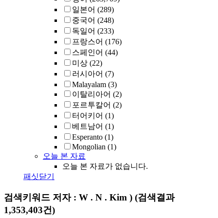
일본어
(289)
중국어
(248)
독일어
(233)
프랑스어
(176)
스페인어
(44)
미상
(22)
러시아어
(7)
Malayalam
(3)
이탈리아어
(2)
포르투칼어
(2)
터어키어
(1)
베트남어
(1)
Esperanto
(1)
Mongolian
(1)
오늘 본 자료
오늘 본 자료가 없습니다.
패싯닫기
검색키워드
저자 : W . N . Kim )
(검색결과
1,353,403건)