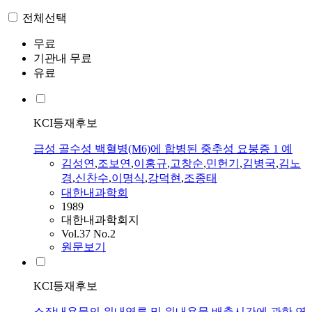
전체선택
무료
기관내 무료
유료
KCI등재후보
급성 골수성 백혈병(M6)에 합병된 중추성 요붕증 1 예
김성연
,
조보연
,
이홍규
,
고창순
,
민헌기
,
김병국
,
김노
경
,
신찬수
,
이명식
,
강덕현
,
조종태
대한내과학회
1989
대한내과학회지
Vol.37 No.2
원문보기
KCI등재후보
소장내용물의 위내역류 및 위내용물 배출시간에 관한 연