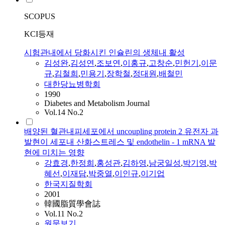
SCOPUS
KCI등재
시험관내에서 당화시킨 인슐린의 생체내 활성
김성완
,
김성연
,
조보연
,
이홍규
,
고창순
,
민헌기
,
이문
규
,
김철희
,
민용기
,
장학철
,
정대원
,
배철민
대한당뇨병학회
1990
Diabetes and Metabolism Journal
Vol.14 No.2
배양된 혈관내피세포에서 uncoupling protein 2 유전자 과
발현이 세포내 산화스트레스 및 endothelin - 1 mRNA 발
현에 미치는 영향
강효경
,
한정희
,
홍성관
,
김하영
,
남궁일성
,
박기영
,
박
혜선
,
이재담
,
박중열
,
이인규
,
이기업
한국지질학회
2001
韓國脂質學會誌
Vol.11 No.2
원문보기