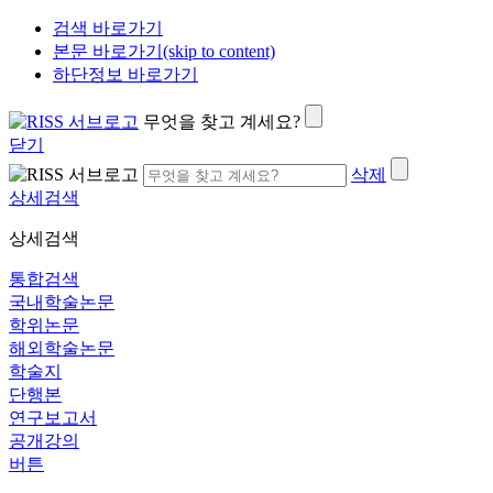
검색 바로가기
본문 바로가기(skip to content)
하단정보 바로가기
무엇을 찾고 계세요?
닫기
삭제
상세검색
상세검색
통합검색
국내학술논문
학위논문
해외학술논문
학술지
단행본
연구보고서
공개강의
버튼