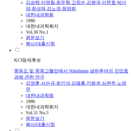
김승택
,
이명철
,
최두혁
,
고창순
,
김병국
,
이문호
,
박선
양
,
최성재
,
김노경
,
최영희
대한내과학회
1986
대한내과학회지
Vol.30 No.1
원문보기
복사/대출신청
KCI등재후보
중등도 및 중증고혈압에서 Nifedipine 설하투여의 강압효
과에 관한 연구
김영훈
,
서순규
,
최인석
,
김열홍
,
안희권
,
심완주
,
노영
무
대한내과학회
1986
대한내과학회지
Vol.31 No.5
원문보기
복사/대출신청