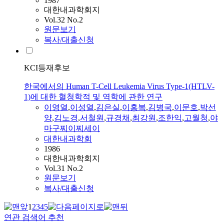
1987
대한내과학회지
Vol.32 No.2
원문보기
복사/대출신청
KCI등재후보
한국에서의 Human T-Cell Leukemia Virus Type-1(HTLV-
1)에 대한 혈청학적 및 역학에 관한 연구
이영열
,
이성열
,
김은실
,
이홍복
,
김병국
,
이문호
,
박선
양
,
김노경
,
서철원
,
규경채
,
최강원
,
조한익
,
고월청
,
야
마구찌이찌세이
대한내과학회
1986
대한내과학회지
Vol.31 No.2
원문보기
복사/대출신청
1
2
3
4
5
연관 검색어 추천