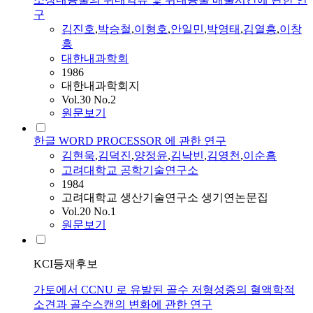
구
김진호
,
박승철
,
이형호
,
안일민
,
박영태
,
김열흥
,
이창
흥
대한내과학회
1986
대한내과학회지
Vol.30 No.2
원문보기
한글 WORD PROCESSOR 에 관한 연구
김현욱
,
김덕진
,
양정윤
,
김낙빈
,
김영천
,
이순흠
고려대학교 공학기술연구소
1984
고려대학교 생산기술연구소 생기연논문집
Vol.20 No.1
원문보기
KCI등재후보
가토에서 CCNU 로 유발된 골수 저형성증의 혈액학적
소견과 골수스캔의 변화에 관한 연구