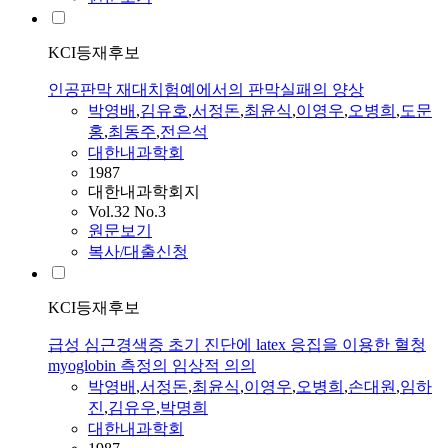
KCI등재후보
인공판막 재대치험예에서의 판막실패의 양상
박영배
,
김유호
,
서정돈
,
최윤식
,
이영우
,
오병희
,
도문
홍
,
최동주
,
전은석
대한내과학회
1987
대한내과학회지
Vol.32 No.3
원문보기
복사/대출신청
KCI등재후보
급성 심근경색증 초기 진단에 latex 응집을 이용한 혈청
myoglobin 측정의 임상적 의의
박영배
,
서정돈
,
최윤식
,
이영우
,
오병희
,
손대원
,
임하
진
,
김유우
,
박명희
대한내과학회