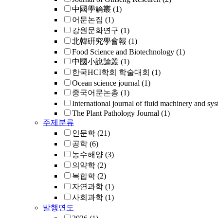
中國學論叢
(1)
어문논집
(1)
강원문화연구
(1)
北韓硏究學會報
(1)
Food Science and Biotechnology
(1)
中國小說論叢
(1)
한국HCI학회 학술대회
(1)
Ocean science journal
(1)
중국어문논총
(1)
International journal of fluid machinery and sys
The Plant Pathology Journal
(1)
주제분류
인문학
(21)
공학
(6)
농수해양
(3)
의약학
(2)
복합학
(2)
자연과학
(1)
사회과학
(1)
발행연도