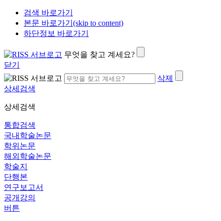
검색 바로가기
본문 바로가기(skip to content)
하단정보 바로가기
무엇을 찾고 계세요?
닫기
삭제
상세검색
상세검색
통합검색
국내학술논문
학위논문
해외학술논문
학술지
단행본
연구보고서
공개강의
버튼