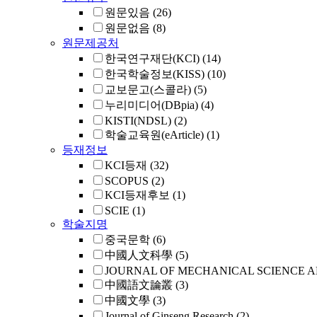
원문있음
(26)
원문없음
(8)
원문제공처
한국연구재단(KCI)
(14)
한국학술정보(KISS)
(10)
교보문고(스콜라)
(5)
누리미디어(DBpia)
(4)
KISTI(NDSL)
(2)
학술교육원(eArticle)
(1)
등재정보
KCI등재
(32)
SCOPUS
(2)
KCI등재후보
(1)
SCIE
(1)
학술지명
중국문학
(6)
中國人文科學
(5)
JOURNAL OF MECHANICAL SCIENCE 
中國語文論叢
(3)
中國文學
(3)
Journal of Ginseng Research
(2)