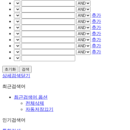
추가
추가
추가
추가
추가
추가
추가
상세검색닫기
최근검색어
최근검색어 옵션
전체삭제
자동저장끄기
인기검색어