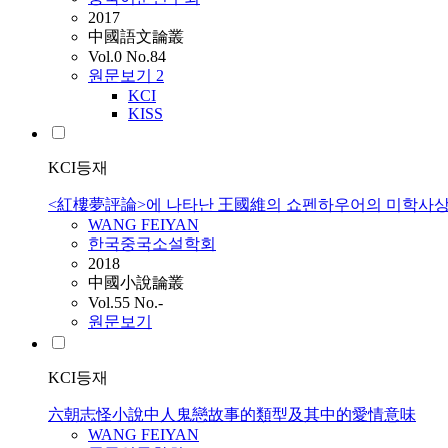
2017
中國語文論叢
Vol.0 No.84
원문보기
2
KCI
KISS
KCI등재
<紅樓夢評論>에 나타난 王國維의 쇼펜하우어의 미학사상
WANG
FEIYAN
한국중국소설학회
2018
中國小說論叢
Vol.55 No.-
원문보기
KCI등재
六朝志怪小說中人鬼戀故事的類型及其中的愛情意味
WANG
FEIYAN