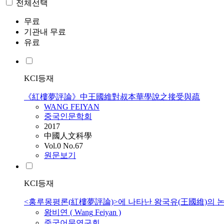
전체선택
무료
기관내 무료
유료
KCI등재
《紅樓夢評論》中王國維對叔本華學說之接受與疏
WANG
FEIYAN
중국인문학회
2017
中國人文科學
Vol.0 No.67
원문보기
KCI등재
<홍루몽평론(紅樓夢評論)>에 나타난 왕국유(王國維)의 
왕비연 (
Wang
Feiyan
)
중국어문연구회