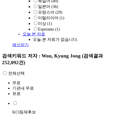
독일어
(49)
일본어
(36)
프랑스어
(29)
이탈리아어
(1)
미상
(1)
Esperanto
(1)
오늘 본 자료
오늘 본 자료가 없습니다.
패싯닫기
검색키워드
저자 : Won, Kyung Jong
(검색결과
252,092건)
전체선택
무료
기관내 무료
유료
KCI등재후보