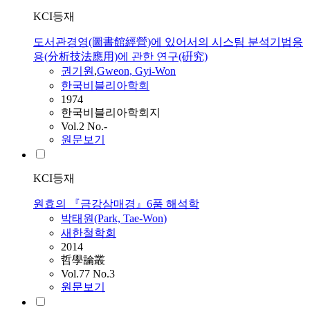
KCI등재
도서관경영(圖書館經營)에 있어서의 시스팀 분석기법응
용(分析技法應用)에 관한 연구(硏究)
권기원
,
Gweon, Gyi-
Won
한국비블리아학회
1974
한국비블리아학회지
Vol.2 No.-
원문보기
KCI등재
원효의 『금강삼매경』6품 해석학
박태원(Park, Tae-
Won
)
새한철학회
2014
哲學論叢
Vol.77 No.3
원문보기