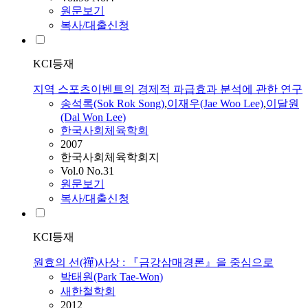
원문보기
복사/대출신청
KCI등재
지역 스포츠이벤트의 경제적 파급효과 분석에 관한 연구
송석록(Sok Rok Song)
,
이재우(Jae Woo Lee)
,
이달원
(Dal
Won
Lee)
한국사회체육학회
2007
한국사회체육학회지
Vol.0 No.31
원문보기
복사/대출신청
KCI등재
원효의 선(禪)사상 : 『금강삼매경론』을 중심으로
박태원(Park Tae-
Won
)
새한철학회
2012