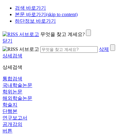
검색 바로가기
본문 바로가기(skip to content)
하단정보 바로가기
무엇을 찾고 계세요?
닫기
삭제
상세검색
상세검색
통합검색
국내학술논문
학위논문
해외학술논문
학술지
단행본
연구보고서
공개강의
버튼