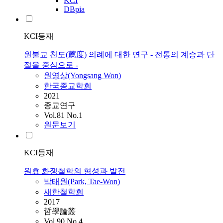
KCI
DBpia
KCI등재
원불교 천도(薦度) 의례에 대한 연구 - 전통의 계승과 단
절을 중심으로 -
원영상(Yongsang
Won
)
한국종교학회
2021
종교연구
Vol.81 No.1
원문보기
KCI등재
원효 화쟁철학의 형성과 발전
박태원(Park, Tae-
Won
)
새한철학회
2017
哲學論叢
Vol.90 No.4