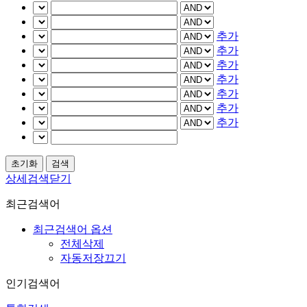
추가
추가
추가
추가
추가
추가
추가
상세검색닫기
최근검색어
최근검색어 옵션
전체삭제
자동저장끄기
인기검색어