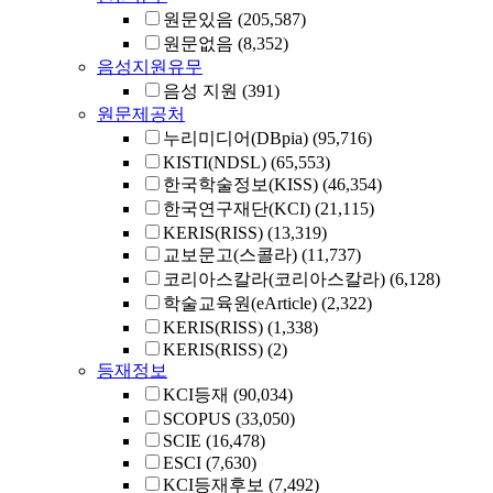
원문있음
(205,587)
원문없음
(8,352)
음성지원유무
음성 지원
(391)
원문제공처
누리미디어(DBpia)
(95,716)
KISTI(NDSL)
(65,553)
한국학술정보(KISS)
(46,354)
한국연구재단(KCI)
(21,115)
KERIS(RISS)
(13,319)
교보문고(스콜라)
(11,737)
코리아스칼라(코리아스칼라)
(6,128)
학술교육원(eArticle)
(2,322)
KERIS(RISS)
(1,338)
KERIS(RISS)
(2)
등재정보
KCI등재
(90,034)
SCOPUS
(33,050)
SCIE
(16,478)
ESCI
(7,630)
KCI등재후보
(7,492)