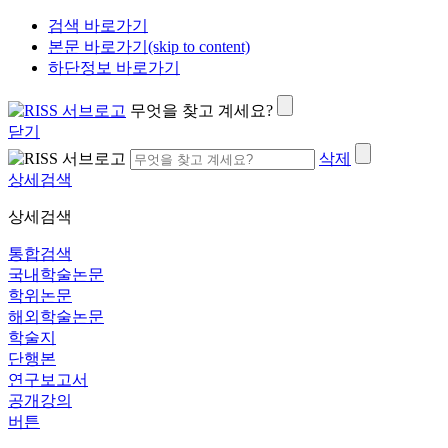
검색 바로가기
본문 바로가기(skip to content)
하단정보 바로가기
무엇을 찾고 계세요?
닫기
삭제
상세검색
상세검색
통합검색
국내학술논문
학위논문
해외학술논문
학술지
단행본
연구보고서
공개강의
버튼