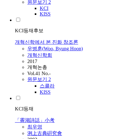
원문보기
2
KCI
KISS
KCI등재후보
개혁신학에서 본 진화 창조론
우병훈(
Woo
, Byung Hoon)
개혁신학회
2017
개혁논총
Vol.41 No.-
원문보기
2
스콜라
KISS
KCI등재
「霽湖詩話」小考
최우영
洌上古典硏究會