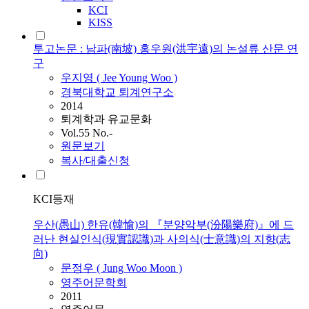
KCI
KISS
투고논문 : 남파(南坡) 홍우원(洪宇遠)의 논설류 산문 연
구
우지영 ( Jee Young
Woo
)
경북대학교 퇴계연구소
2014
퇴계학과 유교문화
Vol.55 No.-
원문보기
복사/대출신청
KCI등재
우산(愚山) 한유(韓愉)의 『분양악부(汾陽樂府)』에 드
러난 현실인식(現實認識)과 사의식(士意識)의 지향(志
向)
문정우 ( Jung
Woo
Moon )
영주어문학회
2011