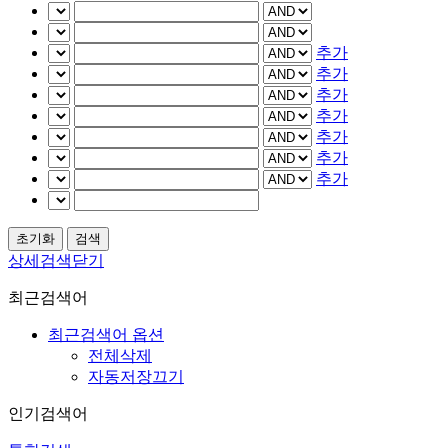
추가
추가
추가
추가
추가
추가
추가
상세검색닫기
최근검색어
최근검색어 옵션
전체삭제
자동저장끄기
인기검색어