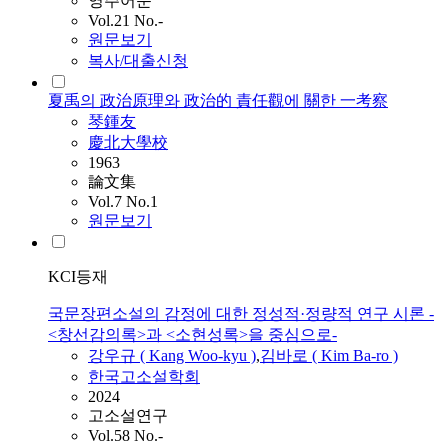
영주어문
Vol.21 No.-
원문보기
복사/대출신청
夏禹의 政治原理와 政治的 責任觀에 關한 一考察
琴鍾友
慶北大學校
1963
論文集
Vol.7 No.1
원문보기
KCI등재
국문장편소설의 감정에 대한 정성적·정량적 연구 시론 -
<창선감의록>과 <소현성록>을 중심으로-
강우규 ( Kang
Woo
-kyu )
,
김바로 ( Kim Ba-ro )
한국고소설학회
2024
고소설연구
Vol.58 No.-