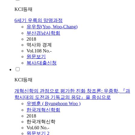
KCI등재
6세기 우륵의 망명과정
유우창(Yoo,
Woo
-Chang)
부산경남사학회
2018
역사와 경계
Vol.108 No.-
원문보기
복사/대출신청
KCI등재
개혁신학의 관점으로 평가한 진화 창조론: 우종학, 『과
학시대의 도전과 기독교의 응답』을 중심으로
우병훈 ( Byunghoon
Woo
)
한국개혁신학회
2018
한국개혁신학
Vol.60 No.-
원문보기
2