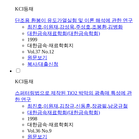
KCI등재
단조용 환봉이 유도가열실험 및 이론 해석에 관한 연구
최진호
,
이원재
,
강성욱
,
주성호
,
조봉환
,
김병화
대한금속재료학회(대한금속학회)
1999
대한금속·재료학회지
Vol.37 No.12
원문보기
복사/대출신청
KCI등재
스퍼터링법으로 제작된 TiO2 박막의 광촉매 특성에 관
한 연구
최진호
,
이원재
,
김장규
,
신동훈
,
장광필
,
남궁규철
대한금속재료학회(대한금속학회)
1998
대한금속·재료학회지
Vol.36 No.9
원문보기