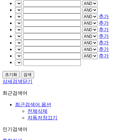
추가
추가
추가
추가
추가
추가
추가
상세검색닫기
최근검색어
최근검색어 옵션
전체삭제
자동저장끄기
인기검색어