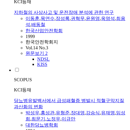
KCI등재
지하철의 사상사고 및 운전장애 분석에 관한 연구
이동훈
,
목연수
,
장성록
,
권혁무
,
윤원영
,
옥영석
,
최용
석
,
배동철
한국산업안전학회
1999
한국안전학회지
Vol.14 No.3
원문보기
2
NDSL
KISS
SCOPUS
KCI등재
당뇨병유발백서에서 급성패혈증 병발시 적혈구막지질
과산화의 변화
박성우
,
홍성관
,
유형준
,
장대영
,
강승식
,
유재명
,
임성
희
,
최문기
,
노정우
,
이규만
대한당뇨병학회