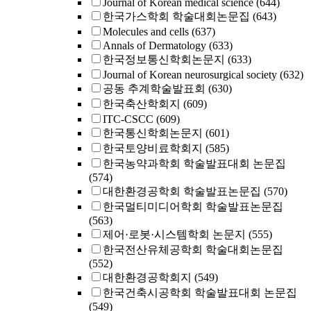
Journal of Korean medical science
(644)
한국가스학회 학술대회논문집
(643)
Molecules and cells
(637)
Annals of Dermatology
(633)
한국정보통신학회논문지
(633)
Journal of Korean neurosurgical society
(632)
공동 추계학술발표회
(630)
한국축산학회지
(609)
ITC-CSCC
(609)
한국통신학회논문지
(601)
한국토양비료학회지
(585)
한국농약과학회 학술발표대회 논문집
(574)
대한환경공학회 학술발표논문집
(570)
한국멀티미디어학회 학술발표논문집
(563)
제어·로봇·시스템학회 논문지
(555)
한국전산유체공학회 학술대회논문집
(552)
대한환경공학회지
(549)
한국건축시공학회 학술발표대회 논문집
(549)