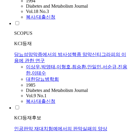
1994
Diabetes and Metabolism Journal
Vol.18 No.3
복사/대출신청
SCOPUS
KCI등재
당뇨성망막증에서의 방사성핵종 망막신티그라피의 이
용에 관한 연구
이상우
,
박영태
,
이형호
,
최승환
,
안일민
,
서순규
,
진용
한
,
이태수
대한당뇨병학회
1985
Diabetes and Metabolism Journal
Vol.9 No.1
복사/대출신청
KCI등재후보
인공판막 재대치험예에서의 판막실패의 양상