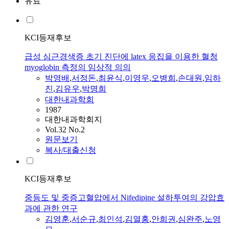
유료
KCI등재후보
급성 심근경색증 초기 진단에 latex 응집을 이용한 혈청
myoglobin 측정의 임상적 의의
박영배
,
서정돈
,
최윤식
,
이영우
,
오병희
,
손대원
,
임하
진
,
김유우
,
박명희
대한내과학회
1987
대한내과학회지
Vol.32 No.2
원문보기
복사/대출신청
KCI등재후보
중등도 및 중증고혈압에서 Nifedipine 설하투여의 강압효
과에 관한 연구
김영훈
,
서순규
,
최인석
,
김열홍
,
안희권
,
심완주
,
노영