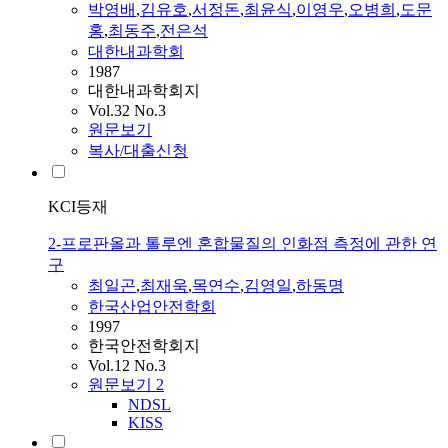
박영배
,
김유호
,
서정돈
,
최윤식
,
이영우
,
오병희
,
도문
홍
,
최동주
,
전은석
대한내과학회
1987
대한내과학회지
Vol.32 No.3
원문보기
복사/대출신청
KCI등재
2-프로판올과 톨루엔 혼합물질의 인화점 측정에 관한 연
구
최일곤
,
최재욱
,
목연수
,
김영일
,
하동명
한국산업안전학회
1997
한국안전학회지
Vol.12 No.3
원문보기
2
NDSL
KISS