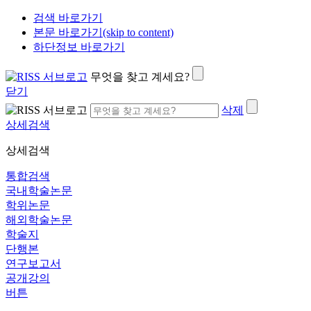
검색 바로가기
본문 바로가기(skip to content)
하단정보 바로가기
무엇을 찾고 계세요?
닫기
삭제
상세검색
상세검색
통합검색
국내학술논문
학위논문
해외학술논문
학술지
단행본
연구보고서
공개강의
버튼