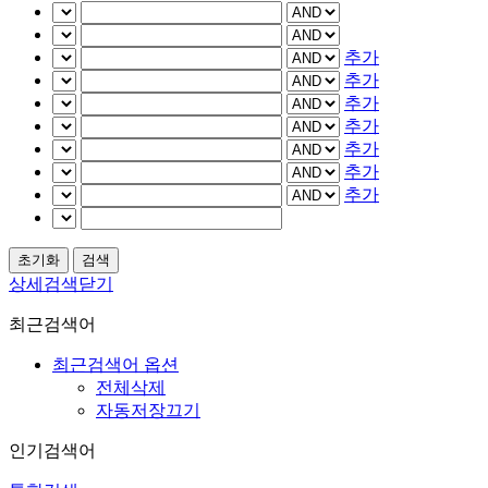
추가
추가
추가
추가
추가
추가
추가
상세검색닫기
최근검색어
최근검색어 옵션
전체삭제
자동저장끄기
인기검색어