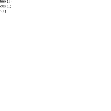
chno
(1)
tous
(1)
y
(1)