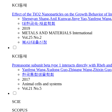
KCI등재
Effect of the TiO2 Nanoparticles on the Growth Behavior of Int
Shengyan Shang
,
Anil Kunwar
,
Jinye Yao
,
Yanfeng
Wang
대한금속·재료학회
2019
METALS AND MATERIALS International
Vol.25 No.2
복사/대출신청
KCI등재
Proteasome subunit beta type 1 interacts directly with Rheb and 
Yanfeng
Wang
,
Xudong Guo
,
Zhigang
Wang
,
Zhixin Guo
한국통합생물학회
2017
Animal cells and systems
Vol.21 No.5
SCIE
SCOPUS