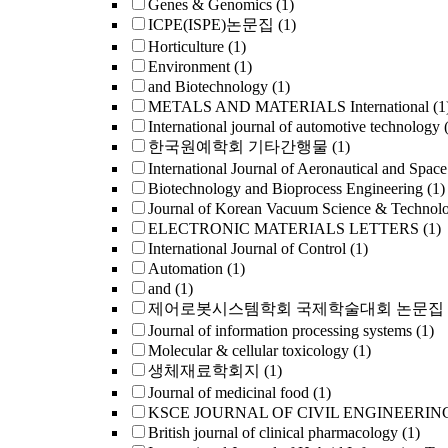
Genes & Genomics
(1)
ICPE(ISPE)논문집
(1)
Horticulture
(1)
Environment
(1)
and Biotechnology
(1)
METALS AND MATERIALS International
(1
International journal of automotive technology
한국원예학회 기타간행물
(1)
International Journal of Aeronautical and Space
Biotechnology and Bioprocess Engineering
(1)
Journal of Korean Vacuum Science & Technol
ELECTRONIC MATERIALS LETTERS
(1)
International Journal of Control
(1)
Automation
(1)
and
(1)
제어로봇시스템학회 국제학술대회 논문집
Journal of information processing systems
(1)
Molecular & cellular toxicology
(1)
생체재료학회지
(1)
Journal of medicinal food
(1)
KSCE JOURNAL OF CIVIL ENGINEERIN
British journal of clinical pharmacology
(1)