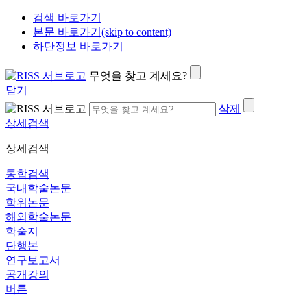
검색 바로가기
본문 바로가기(skip to content)
하단정보 바로가기
무엇을 찾고 계세요?
닫기
삭제
상세검색
상세검색
통합검색
국내학술논문
학위논문
해외학술논문
학술지
단행본
연구보고서
공개강의
버튼