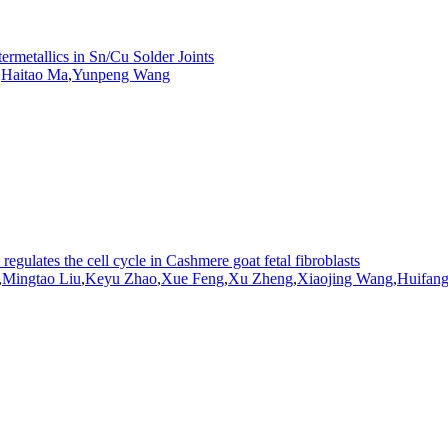
ermetallics in Sn/Cu Solder Joints
,
Haitao Ma
,
Yunpeng
Wang
regulates the cell cycle in Cashmere goat fetal fibroblasts
,
Mingtao Liu
,
Keyu Zhao
,
Xue Feng
,
Xu Zheng
,
Xiaojing
Wang
,
Huifan