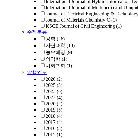
International Journal of Hybrid Information Te
International Journal of Multimedia and Ubiqui
Journal of Electrical Engineering & Technolog
Journal of Materials Chemistry C
(1)
KSCE Journal of Civil Engineering
(1)
주제분류
공학
(26)
자연과학
(10)
농수해양
(9)
의약학
(1)
사회과학
(1)
발행연도
2026
(2)
2025
(3)
2023
(6)
2022
(4)
2020
(2)
2019
(5)
2018
(4)
2017
(4)
2016
(3)
2015
(1)