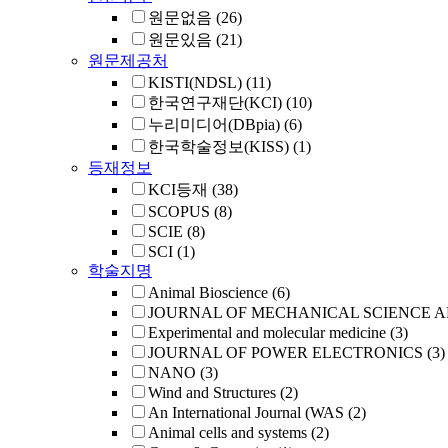
원문없음
(26)
원문있음
(21)
원문제공처
KISTI(NDSL)
(11)
한국연구재단(KCI)
(10)
누리미디어(DBpia)
(6)
한국학술정보(KISS)
(1)
등재정보
KCI등재
(38)
SCOPUS
(8)
SCIE
(8)
SCI
(1)
학술지명
Animal Bioscience
(6)
JOURNAL OF MECHANICAL SCIENCE 
Experimental and molecular medicine
(3)
JOURNAL OF POWER ELECTRONICS
(3)
NANO
(3)
Wind and Structures
(2)
An International Journal (WAS
(2)
Animal cells and systems
(2)