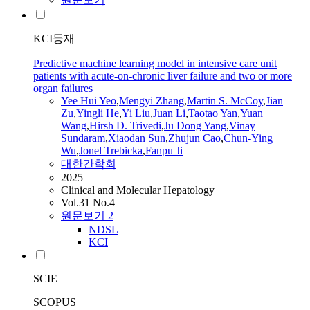
KCI등재
Predictive machine learning model in intensive care unit
patients with acute-on-chronic liver failure and two or more
organ failures
Yee Hui Yeo
,
Mengyi Zhang
,
Martin S. McCoy
,
Jian
Zu
,
Yingli He
,
Yi Liu
,
Juan Li
,
Taotao
Yan
,
Yuan
Wang
,
Hirsh D. Trivedi
,
Ju Dong
Yang
,
Vinay
Sundaram
,
Xiaodan Sun
,
Zhujun Cao
,
Chun-Ying
Wu
,
Jonel Trebicka
,
Fanpu Ji
대한간학회
2025
Clinical and Molecular Hepatology
Vol.31 No.4
원문보기
2
NDSL
KCI
SCIE
SCOPUS