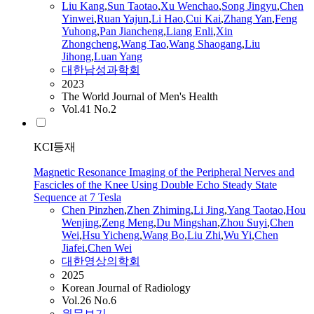
Liu Kang
,
Sun
Taotao
,
Xu Wenchao
,
Song Jingyu
,
Chen
Yinwei
,
Ruan Yajun
,
Li Hao
,
Cui Kai
,
Zhang Yan
,
Feng
Yuhong
,
Pan Jiancheng
,
Liang Enli
,
Xin
Zhongcheng
,
Wang
Tao
,
Wang Shaogang
,
Liu
Jihong
,
Luan
Yang
대한남성과학회
2023
The World Journal of Men's Health
Vol.41 No.2
KCI등재
Magnetic Resonance Imaging of the Peripheral Nerves and
Fascicles of the Knee Using Double Echo Steady State
Sequence at 7 Tesla
Chen Pinzhen
,
Zhen Zhiming
,
Li Jing
,
Yang
Taotao
,
Hou
Wenjing
,
Zeng Meng
,
Du Mingshan
,
Zhou Suyi
,
Chen
Wei
,
Hsu Yicheng
,
Wang Bo
,
Liu Zhi
,
Wu Yi
,
Chen
Jiafei
,
Chen Wei
대한영상의학회
2025
Korean Journal of Radiology
Vol.26 No.6
원문보기