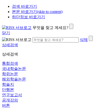
검색 바로가기
본문 바로가기(skip to content)
하단정보 바로가기
무엇을 찾고 계세요?
닫기
삭제
상세검색
상세검색
통합검색
국내학술논문
학위논문
해외학술논문
학술지
단행본
연구보고서
공개강의
버튼