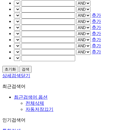
추가
추가
추가
추가
추가
추가
추가
상세검색닫기
최근검색어
최근검색어 옵션
전체삭제
자동저장끄기
인기검색어