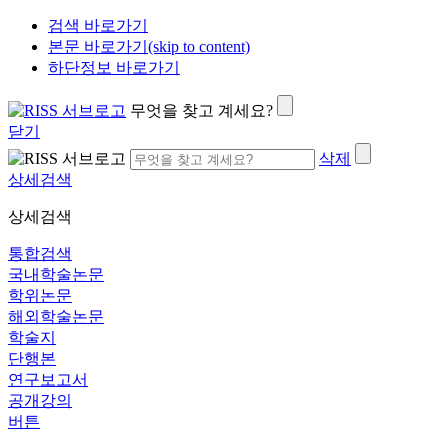
검색 바로가기
본문 바로가기(skip to content)
하단정보 바로가기
무엇을 찾고 계세요?
닫기
삭제
상세검색
상세검색
통합검색
국내학술논문
학위논문
해외학술논문
학술지
단행본
연구보고서
공개강의
버튼