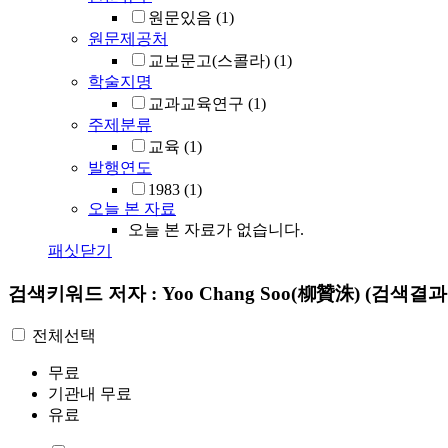
원문있음
(1)
원문제공처
교보문고(스콜라)
(1)
학술지명
교과교육연구
(1)
주제분류
교육
(1)
발행연도
1983
(1)
오늘 본 자료
오늘 본 자료가 없습니다.
패싯닫기
검색키워드
저자 : Yoo Chang Soo(柳贊洙)
(검색결과 
전체선택
무료
기관내 무료
유료