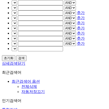
추가
추가
추가
추가
추가
추가
추가
상세검색닫기
최근검색어
최근검색어 옵션
전체삭제
자동저장끄기
인기검색어