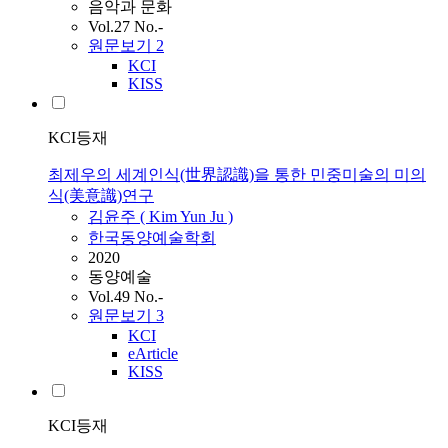
음악과 문화
Vol.27 No.-
원문보기
2
KCI
KISS
KCI등재
최제우의 세계인식(世界認識)을 통한 민중미술의 미의
식(美意識)연구
김윤주 ( Kim
Yun
Ju )
한국동양예술학회
2020
동양예술
Vol.49 No.-
원문보기
3
KCI
eArticle
KISS
KCI등재