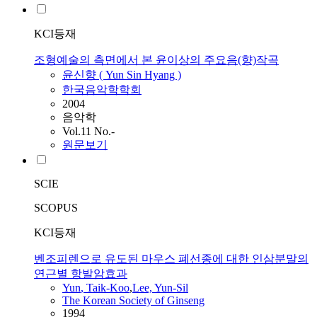
KCI등재
조형예술의 측면에서 본 윤이상의 주요음(향)작곡
윤신향 (
Yun
Sin Hyang )
한국음악학학회
2004
음악학
Vol.11 No.-
원문보기
SCIE
SCOPUS
KCI등재
벤조피렌으로 유도된 마우스 폐선종에 대한 인삼분말의
연근별 항발암효과
Yun
, Taik-Koo
,
Lee,
Yun
-Sil
The Korean Society of Ginseng
1994