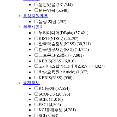
원문있음
(131,744)
원문없음
(5,548)
음성지원유무
음성 지원
(297)
원문제공처
누리미디어(DBpia)
(57,421)
KISTI(NDSL)
(46,297)
한국학술정보(KISS)
(30,311)
한국연구재단(KCI)
(14,754)
교보문고(스콜라)
(7,981)
KERIS(RISS)
(6,816)
코리아스칼라(코리아스칼라)
(4,027)
학술교육원(eArticle)
(1,377)
KERIS(RISS)
(996)
등재정보
KCI등재
(57,554)
SCOPUS
(20,895)
SCIE
(11,010)
ESCI
(4,305)
KCI등재후보
(4,281)
SCI
(3,043)