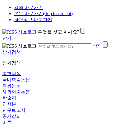
검색 바로가기
본문 바로가기(skip to content)
하단정보 바로가기
무엇을 찾고 계세요?
닫기
삭제
상세검색
상세검색
통합검색
국내학술논문
학위논문
해외학술논문
학술지
단행본
연구보고서
공개강의
버튼