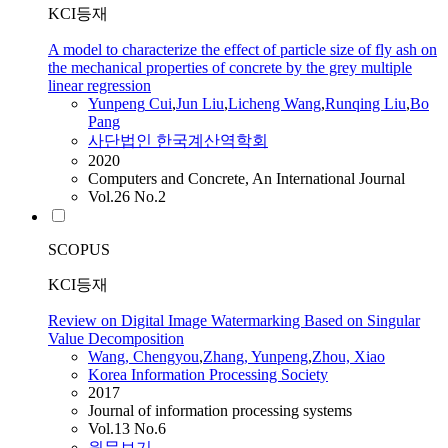
KCI등재
A model to characterize the effect of particle size of fly ash on
the mechanical properties of concrete by the grey multiple
linear regression
Yunpeng
Cui
,
Jun Liu
,
Licheng
Wang
,
Runqing Liu
,
Bo
Pang
사단법인 한국계산역학회
2020
Computers and Concrete, An International Journal
Vol.26 No.2
SCOPUS
KCI등재
Review on Digital Image Watermarking Based on Singular
Value Decomposition
Wang
, Chengyou
,
Zhang,
Yunpeng
,
Zhou, Xiao
Korea Information Processing Society
2017
Journal of information processing systems
Vol.13 No.6
원문보기