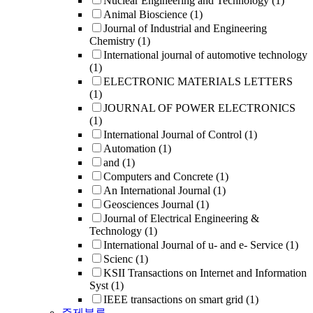
Nuclear Engineering and Technology
(1)
Animal Bioscience
(1)
Journal of Industrial and Engineering
Chemistry
(1)
International journal of automotive technology
(1)
ELECTRONIC MATERIALS LETTERS
(1)
JOURNAL OF POWER ELECTRONICS
(1)
International Journal of Control
(1)
Automation
(1)
and
(1)
Computers and Concrete
(1)
An International Journal
(1)
Geosciences Journal
(1)
Journal of Electrical Engineering &
Technology
(1)
International Journal of u- and e- Service
(1)
Scienc
(1)
KSII Transactions on Internet and Information
Syst
(1)
IEEE transactions on smart grid
(1)
주제분류