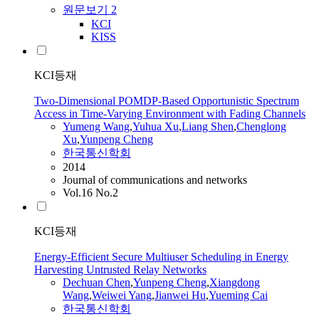
원문보기
2
KCI
KISS
KCI등재
Two-Dimensional POMDP-Based Opportunistic Spectrum
Access in Time-Varying Environment with Fading Channels
Yumeng
Wang
,
Yuhua Xu
,
Liang Shen
,
Chenglong
Xu
,
Yunpeng
Cheng
한국통신학회
2014
Journal of communications and networks
Vol.16 No.2
KCI등재
Energy-Efficient Secure Multiuser Scheduling in Energy
Harvesting Untrusted Relay Networks
Dechuan Chen
,
Yunpeng
Cheng
,
Xiangdong
Wang
,
Weiwei Yang
,
Jianwei Hu
,
Yueming Cai
한국통신학회