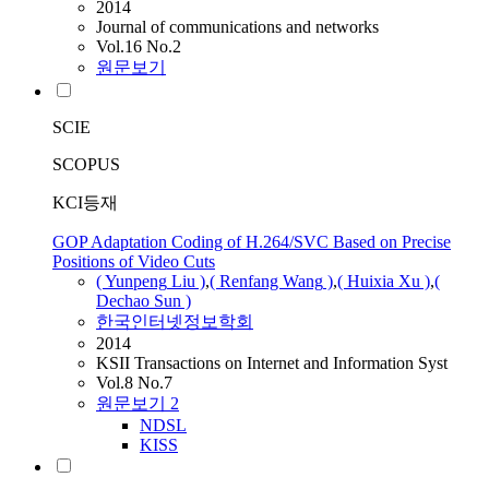
2014
Journal of communications and networks
Vol.16 No.2
원문보기
SCIE
SCOPUS
KCI등재
GOP Adaptation Coding of H.264/SVC Based on Precise
Positions of Video Cuts
(
Yunpeng
Liu )
,
( Renfang
Wang
)
,
( Huixia Xu )
,
(
Dechao Sun )
한국인터넷정보학회
2014
KSII Transactions on Internet and Information Syst
Vol.8 No.7
원문보기
2
NDSL
KISS