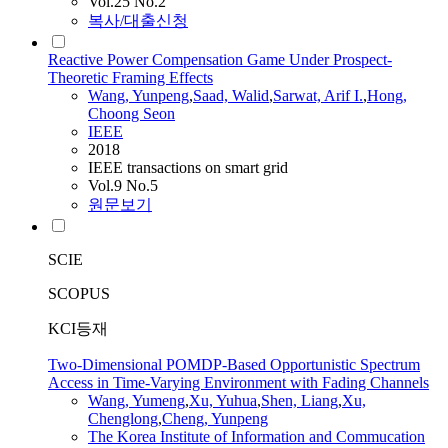
Vol.25 No.2
복사/대출신청
Reactive Power Compensation Game Under Prospect-
Theoretic Framing Effects
Wang
,
Yunpeng
,
Saad, Walid
,
Sarwat, Arif I.
,
Hong,
Choong Seon
IEEE
2018
IEEE transactions on smart grid
Vol.9 No.5
원문보기
SCIE
SCOPUS
KCI등재
Two-Dimensional POMDP-Based Opportunistic Spectrum
Access in Time-Varying Environment with Fading Channels
Wang
, Yumeng
,
Xu, Yuhua
,
Shen, Liang
,
Xu,
Chenglong
,
Cheng,
Yunpeng
The Korea Institute of Information and Commucation