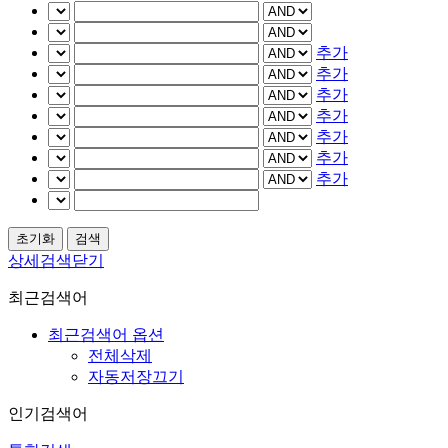
추가
추가
추가
추가
추가
추가
추가
상세검색닫기
최근검색어
최근검색어 옵션
전체삭제
자동저장끄기
인기검색어