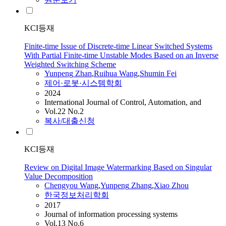
KCI등재
Finite-time Issue of Discrete-time Linear Switched Systems
With Partial Finite-time Unstable Modes Based on an Inverse
Weighted Switching Scheme
Yunpeng
Zhan
,
Ruihua
Wang
,
Shumin Fei
제어·로봇·시스템학회
2024
International Journal of Control, Automation, and
Vol.22 No.2
복사/대출신청
KCI등재
Review on Digital Image Watermarking Based on Singular
Value Decomposition
Chengyou
Wang
,
Yunpeng
Zhang
,
Xiao Zhou
한국정보처리학회
2017
Journal of information processing systems
Vol.13 No.6