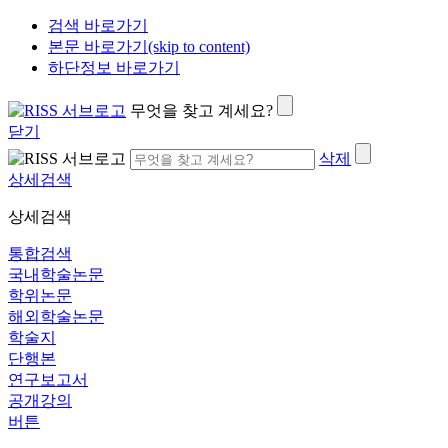
검색 바로가기
본문 바로가기(skip to content)
하단정보 바로가기
무엇을 찾고 계세요?
닫기
삭제
상세검색
상세검색
통합검색
국내학술논문
학위논문
해외학술논문
학술지
단행본
연구보고서
공개강의
버튼