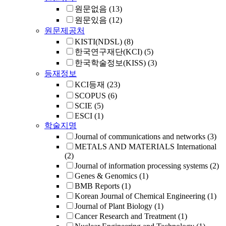
원문없음
(13)
원문있음
(12)
원문제공처
KISTI(NDSL)
(8)
한국연구재단(KCI)
(5)
한국학술정보(KISS)
(3)
등재정보
KCI등재
(23)
SCOPUS
(6)
SCIE
(5)
ESCI
(1)
학술지명
Journal of communications and networks
(3)
METALS AND MATERIALS International
(2)
Journal of information processing systems
(2)
Genes & Genomics
(1)
BMB Reports
(1)
Korean Journal of Chemical Engineering
(1)
Journal of Plant Biology
(1)
Cancer Research and Treatment
(1)