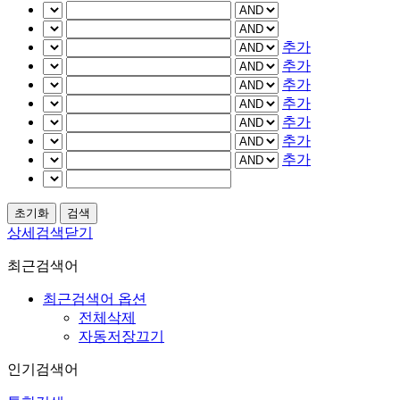
추가
추가
추가
추가
추가
추가
추가
상세검색닫기
최근검색어
최근검색어 옵션
전체삭제
자동저장끄기
인기검색어