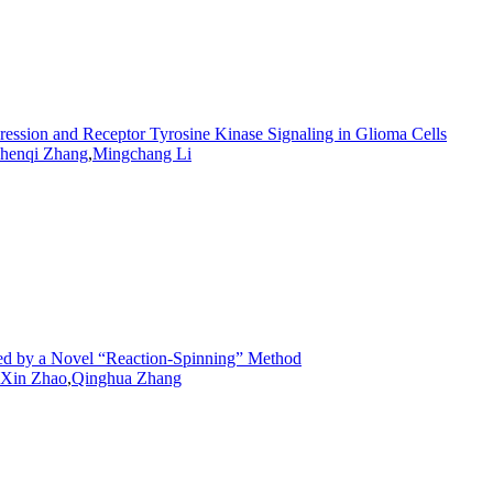
sion and Receptor Tyrosine Kinase Signaling in Glioma Cells
henqi
Zhang
,
Mingchang Li
ated by a Novel “Reaction-Spinning” Method
Xin
Zhao
,
Qinghua
Zhang