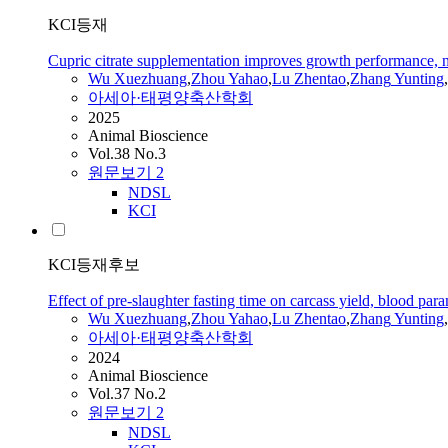
KCI등재
Cupric citrate supplementation improves growth performance, nutr
Wu Xuezhuang
,
Zhou Yahao
,
Lu
Zhentao
,
Zhang
Yunting
,
아세아·태평양축산학회
2025
Animal Bioscience
Vol.38 No.3
원문보기
2
NDSL
KCI
KCI등재후보
Effect of pre-slaughter fasting time on carcass yield, blood para
Wu Xuezhuang
,
Zhou Yahao
,
Lu
Zhentao
,
Zhang
Yunting
,
아세아·태평양축산학회
2024
Animal Bioscience
Vol.37 No.2
원문보기
2
NDSL