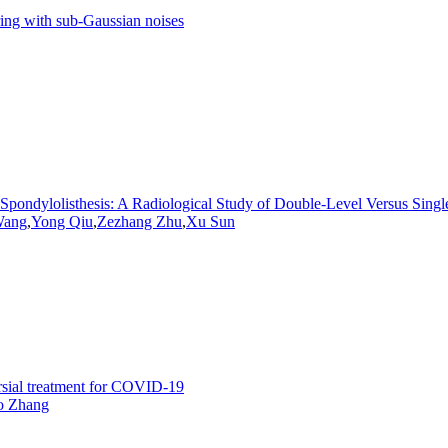
ering with sub-Gaussian noises
Spondylolisthesis: A Radiological Study of Double-Level Versus Singl
Wang
,
Yong Qiu
,
Zezhang Zhu
,
Xu Sun
rsial treatment for COVID-19
o
Zhang