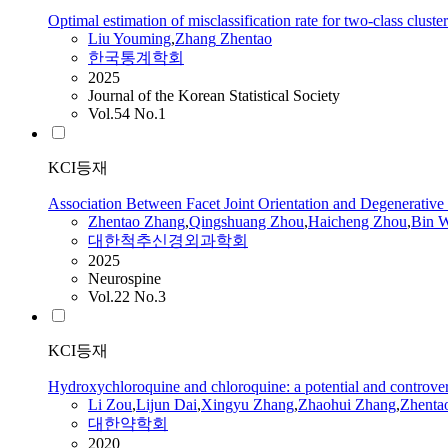
Optimal estimation of misclassification rate for two-class clust
Liu Youming
,
Zhang
Zhentao
한국통계학회
2025
Journal of the Korean Statistical Society
Vol.54 No.1
KCI등재
Association Between Facet Joint Orientation and Degenerative 
Zhentao
Zhang
,
Qingshuang Zhou
,
Haicheng Zhou
,
Bin 
대한척추신경외과학회
2025
Neurospine
Vol.22 No.3
KCI등재
Hydroxychloroquine and chloroquine: a potential and controve
Li Zou
,
Lijun Dai
,
Xingyu
Zhang
,
Zhaohui
Zhang
,
Zhenta
대한약학회
2020