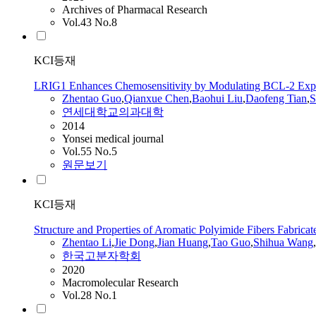
Archives of Pharmacal Research
Vol.43 No.8
KCI등재
LRIG1 Enhances Chemosensitivity by Modulating BCL-2 Expres
Zhentao
Guo
,
Qianxue Chen
,
Baohui Liu
,
Daofeng Tian
,
S
연세대학교의과대학
2014
Yonsei medical journal
Vol.55 No.5
원문보기
KCI등재
Structure and Properties of Aromatic Polyimide Fibers Fabric
Zhentao
Li
,
Jie Dong
,
Jian Huang
,
Tao Guo
,
Shihua Wang
,
한국고분자학회
2020
Macromolecular Research
Vol.28 No.1