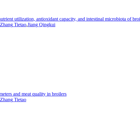
ient utilization, antioxidant capacity, and intestinal microbiota of broi
Zhang
Tietao
,
Jiang Qingkui
meters and meat quality in broilers
Zhang
Tietao