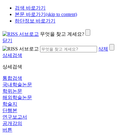
검색 바로가기
본문 바로가기(skip to content)
하단정보 바로가기
무엇을 찾고 계세요?
닫기
삭제
상세검색
상세검색
통합검색
국내학술논문
학위논문
해외학술논문
학술지
단행본
연구보고서
공개강의
버튼