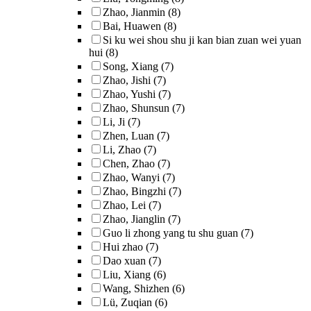
Zhao, Jianmin
(8)
Bai, Huawen
(8)
Si ku wei shou shu ji kan bian zuan wei yuan
hui
(8)
Song, Xiang
(7)
Zhao, Jishi
(7)
Zhao, Yushi
(7)
Zhao, Shunsun
(7)
Li, Ji
(7)
Zhen, Luan
(7)
Li, Zhao
(7)
Chen, Zhao
(7)
Zhao, Wanyi
(7)
Zhao, Bingzhi
(7)
Zhao, Lei
(7)
Zhao, Jianglin
(7)
Guo li zhong yang tu shu guan
(7)
Hui zhao
(7)
Dao xuan
(7)
Liu, Xiang
(6)
Wang, Shizhen
(6)
Lü, Zuqian
(6)