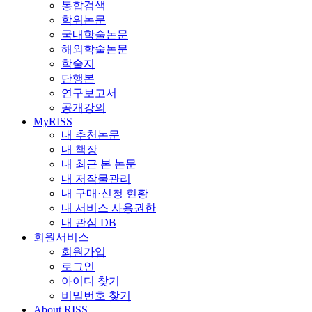
통합검색
학위논문
국내학술논문
해외학술논문
학술지
단행본
연구보고서
공개강의
MyRISS
내 추천논문
내 책장
내 최근 본 논문
내 저작물관리
내 구매·신청 현황
내 서비스 사용권한
내 관심 DB
회원서비스
회원가입
로그인
아이디 찾기
비밀번호 찾기
About RISS