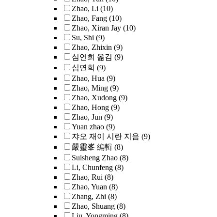
Zhao, Li
(10)
Zhao, Fang
(10)
Zhao, Xiran Jay
(10)
Su, Shi
(9)
Zhao, Zhixin
(9)
심연희 옮김
(9)
심연희
(9)
Zhao, Hua
(9)
Zhao, Ming
(9)
Zhao, Xudong
(9)
Zhao, Hong
(9)
Zhao, Jun
(9)
Yuan zhao
(9)
쟈오 재이 시란 지음
(9)
嚴靈峯 編輯
(8)
Suisheng Zhao
(8)
Li, Chunfeng
(8)
Zhao, Rui
(8)
Zhao, Yuan
(8)
Zhang, Zhi
(8)
Zhao, Shuang
(8)
Liu, Yongming
(8)