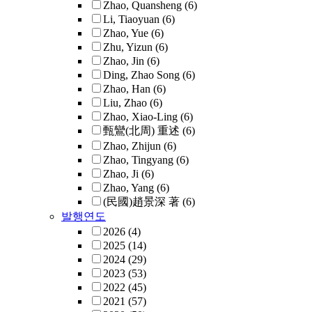
Zhao, Quansheng
(6)
Li, Tiaoyuan
(6)
Zhao, Yue
(6)
Zhu, Yizun
(6)
Zhao, Jin
(6)
Ding, Zhao Song
(6)
Zhao, Han
(6)
Liu, Zhao
(6)
Zhao, Xiao-Ling
(6)
甄鸞(北周) 重述
(6)
Zhao, Zhijun
(6)
Zhao, Tingyang
(6)
Zhao, Ji
(6)
Zhao, Yang
(6)
(民國)趙景深 著
(6)
발행연도
2026
(4)
2025
(14)
2024
(29)
2023
(53)
2022
(45)
2021
(57)