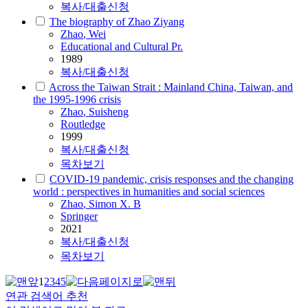
복사/대출신청
The biography of Zhao Ziyang
Zhao
, Wei
Educational and Cultural Pr.
1989
복사/대출신청
Across the Taiwan Strait : Mainland China, Taiwan, and
the 1995-1996 crisis
Zhao
, Suisheng
Routledge
1999
복사/대출신청
목차보기
COVID-19 pandemic, crisis responses and the changing
world : perspectives in humanities and social sciences
Zhao
, Simon X. B
Springer
2021
복사/대출신청
목차보기
1
2
3
4
5
연관 검색어 추천