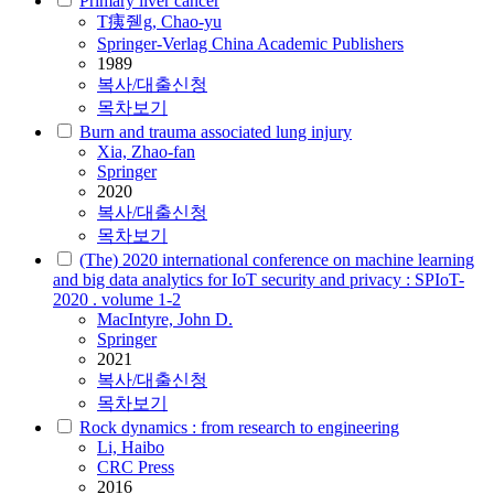
Primary liver cancer
T痍줻g, Chao-yu
Springer-Verlag China Academic Publishers
1989
복사/대출신청
목차보기
Burn and trauma associated lung injury
Xia,
Zhao
-fan
Springer
2020
복사/대출신청
목차보기
(The) 2020 international conference on machine learning
and big data analytics for IoT security and privacy : SPIoT-
2020 . volume 1-2
MacIntyre, John D.
Springer
2021
복사/대출신청
목차보기
Rock dynamics : from research to engineering
Li, Haibo
CRC Press
2016