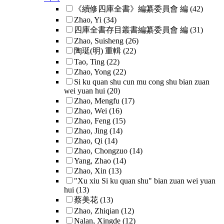
《續修四庫全書》編纂委員會 編
(42)
Zhao, Yi
(34)
四庫全書存目叢書編纂委員會 編
(31)
Zhao, Suisheng
(26)
陶珽(明) 重輯
(22)
Tao, Ting
(22)
Zhao, Yong
(22)
Si ku quan shu cun mu cong shu bian zuan
wei yuan hui
(20)
Zhao, Mengfu
(17)
Zhao, Wei
(16)
Zhao, Feng
(15)
Zhao, Jing
(14)
Zhao, Qi
(14)
Zhao, Chongzuo
(14)
Yang, Zhao
(14)
Zhao, Xin
(13)
"Xu xiu Si ku quan shu" bian zuan wei yuan
hui
(13)
蔡美花
(13)
Zhao, Zhiqian
(12)
Nalan, Xingde
(12)