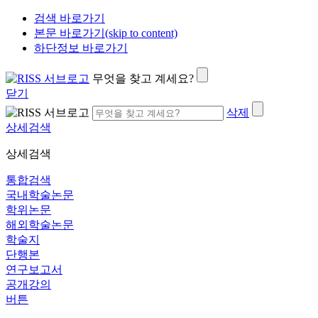
검색 바로가기
본문 바로가기(skip to content)
하단정보 바로가기
무엇을 찾고 계세요?
닫기
삭제
상세검색
상세검색
통합검색
국내학술논문
학위논문
해외학술논문
학술지
단행본
연구보고서
공개강의
버튼