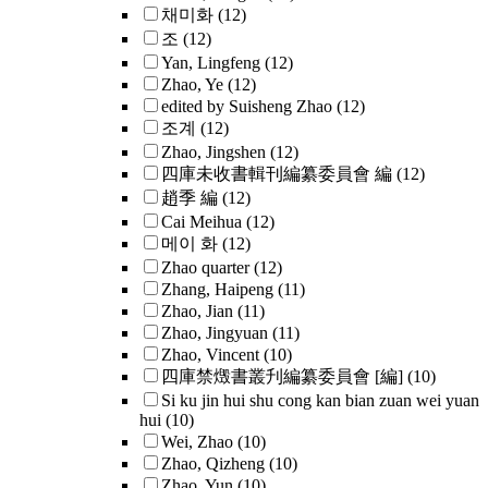
채미화
(12)
조
(12)
Yan, Lingfeng
(12)
Zhao, Ye
(12)
edited by Suisheng Zhao
(12)
조계
(12)
Zhao, Jingshen
(12)
四庫未收書輯刊編纂委員會 編
(12)
趙季 編
(12)
Cai Meihua
(12)
메이 화
(12)
Zhao quarter
(12)
Zhang, Haipeng
(11)
Zhao, Jian
(11)
Zhao, Jingyuan
(11)
Zhao, Vincent
(10)
四庫禁燬書叢刋編纂委員會 [編]
(10)
Si ku jin hui shu cong kan bian zuan wei yuan
hui
(10)
Wei, Zhao
(10)
Zhao, Qizheng
(10)
Zhao, Yun
(10)