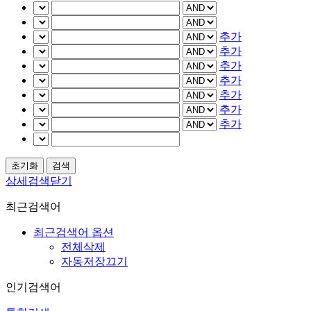
추가
추가
추가
추가
추가
추가
추가
상세검색닫기
최근검색어
최근검색어 옵션
전체삭제
자동저장끄기
인기검색어