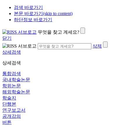
검색 바로가기
본문 바로가기(skip to content)
하단정보 바로가기
무엇을 찾고 계세요?
닫기
삭제
상세검색
상세검색
통합검색
국내학술논문
학위논문
해외학술논문
학술지
단행본
연구보고서
공개강의
버튼