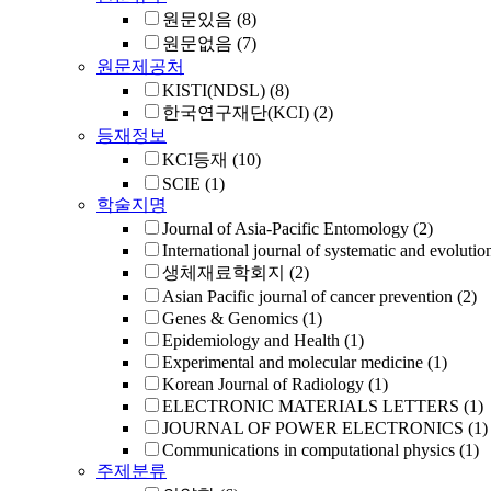
원문있음
(8)
원문없음
(7)
원문제공처
KISTI(NDSL)
(8)
한국연구재단(KCI)
(2)
등재정보
KCI등재
(10)
SCIE
(1)
학술지명
Journal of Asia-Pacific Entomology
(2)
International journal of systematic and evolutio
생체재료학회지
(2)
Asian Pacific journal of cancer prevention
(2)
Genes & Genomics
(1)
Epidemiology and Health
(1)
Experimental and molecular medicine
(1)
Korean Journal of Radiology
(1)
ELECTRONIC MATERIALS LETTERS
(1)
JOURNAL OF POWER ELECTRONICS
(1)
Communications in computational physics
(1)
주제분류