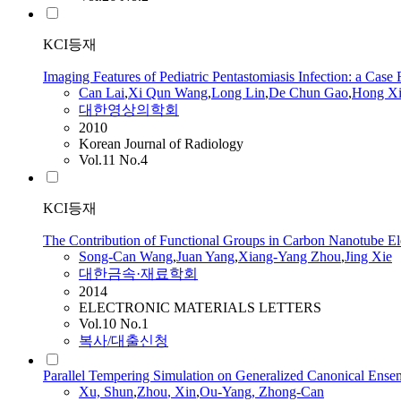
KCI등재
Imaging Features of Pediatric Pentastomiasis Infection: a Case 
Can
Lai
,
Xi Qun Wang
,
Long Lin
,
De Chun Gao
,
Hong Xi
대한영상의학회
2010
Korean Journal of Radiology
Vol.11 No.4
KCI등재
The Contribution of Functional Groups in Carbon Nanotube Ele
Song-
Can
Wang
,
Juan Yang
,
Xiang-Yang
Zhou
,
Jing Xie
대한금속·재료학회
2014
ELECTRONIC MATERIALS LETTERS
Vol.10 No.1
복사/대출신청
Parallel Tempering Simulation on Generalized Canonical Ense
Xu, Shun
,
Zhou
, Xin
,
Ou-Yang, Zhong-
Can