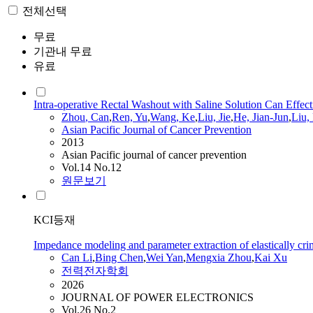
전체선택
무료
기관내 무료
유료
Intra-operative Rectal Washout with Saline Solution Can Effec
Zhou
,
Can
,
Ren, Yu
,
Wang, Ke
,
Liu, Jie
,
He, Jian-Jun
,
Liu,
Asian Pacific Journal of Cancer Prevention
2013
Asian Pacific journal of cancer prevention
Vol.14 No.12
원문보기
KCI등재
Impedance modeling and parameter extraction of elastically cr
Can
Li
,
Bing Chen
,
Wei Yan
,
Mengxia
Zhou
,
Kai Xu
전력전자학회
2026
JOURNAL OF POWER ELECTRONICS
Vol.26 No.2