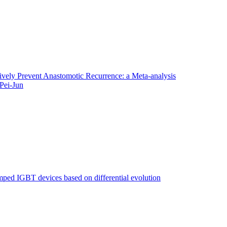
tively Prevent Anastomotic Recurrence: a Meta-analysis
 Pei-Jun
imped IGBT devices based on differential evolution