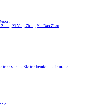
Report
 Zhang
,
Yi Ying Zhang
,
Yin Bao
Zhou
ctrodes to the Electrochemical Performance
mble