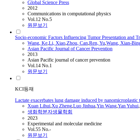
Global Science Press
2012
Communications in computational physics
Vol.12 No.5
원문보기
Socio-economic Factors Influencing Tumor Presentation and Tr
Wang, Ke
,
Li, Xiao
,
Zhou
,
Can
,
Ren, Yu
,
Wang, Xian-Bin
Asian Pacific Journal of Cancer Prevention
2013
Asian Pacific journal of cancer prevention
Vol.14 No.1
원문보기
KCI등재
Lactate exacerbates lung damage induced by nanomicroplasti
Xuan Lihui
,
Xu Zheng
,
Luo Jinhua
,
Yin Wang
,
Yan Yuhui
,
생화학분자생물학회
2023
Experimental and molecular medicine
Vol.55 No.-
원문보기