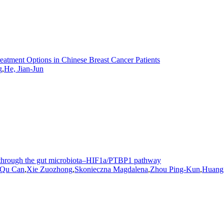
eatment Options in Chinese Breast Cancer Patients
g
,
He, Jian-Jun
c through the gut microbiota–HIF1a/PTBP1 pathway
Qu
Can
,
Xie Zuozhong
,
Skonieczna Magdalena
,
Zhou
Ping-Kun
,
Huang