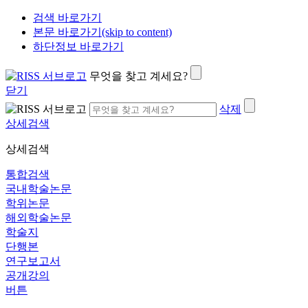
검색 바로가기
본문 바로가기(skip to content)
하단정보 바로가기
무엇을 찾고 계세요?
닫기
삭제
상세검색
상세검색
통합검색
국내학술논문
학위논문
해외학술논문
학술지
단행본
연구보고서
공개강의
버튼