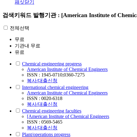
패싯닫기
검색키워드
발행기관 : [American Institute of Chemic
전체선택
무료
기관내 무료
유료
Chemical engineering progress
American Institute of Chemical Engineers
ISSN : 1945-0710;0360-7275
복사/대출신청
International chemical engineering
American Institute of Chemical Engineers
ISSN : 0020-6318
복사/대출신청
Chemical engineering faculties
[American Institute of Chemical Engineers
ISSN : 0569-5465
복사/대출신청
Plant/operations progress