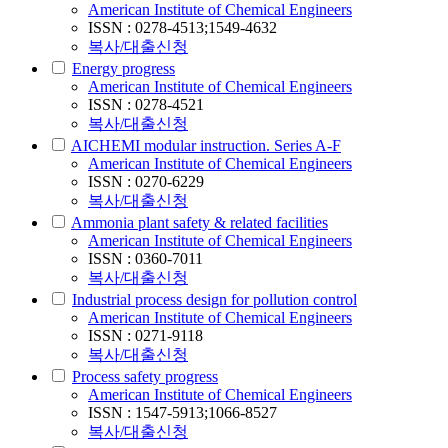
American Institute of Chemical Engineers
ISSN : 0278-4513;1549-4632
복사/대출신청
Energy progress
American Institute of Chemical Engineers
ISSN : 0278-4521
복사/대출신청
AICHEMI modular instruction. Series A-F
American Institute of Chemical Engineers
ISSN : 0270-6229
복사/대출신청
Ammonia plant safety & related facilities
American Institute of Chemical Engineers
ISSN : 0360-7011
복사/대출신청
Industrial process design for pollution control
American Institute of Chemical Engineers
ISSN : 0271-9118
복사/대출신청
Process safety progress
American Institute of Chemical Engineers
ISSN : 1547-5913;1066-8527
복사/대출신청