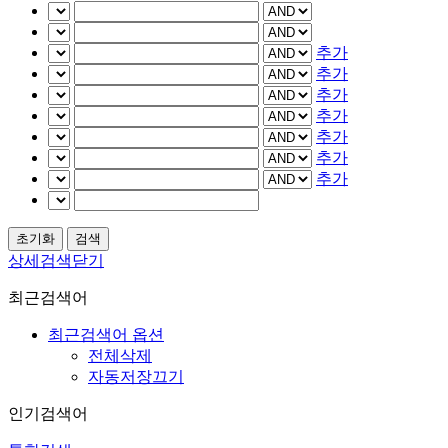
추가
추가
추가
추가
추가
추가
추가
상세검색닫기
최근검색어
최근검색어 옵션
전체삭제
자동저장끄기
인기검색어