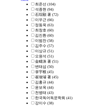
최준선
(104)
석종현
(94)
石琮顯 著
(72)
이우근
(66)
정동욱
(63)
최창호
(60)
김진환
(60)
이범찬
(58)
김주수
(57)
이상규
(51)
오원석
(51)
金疇洙 著
(51)
변태섭
(50)
李宇根
(45)
崔埈璿 著
(45)
김홍규
(44)
윤보옥
(44)
천병태
(43)
한국독어독문학회
(41)
강이수
(38)