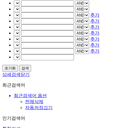
추가
추가
추가
추가
추가
추가
추가
상세검색닫기
최근검색어
최근검색어 옵션
전체삭제
자동저장끄기
인기검색어