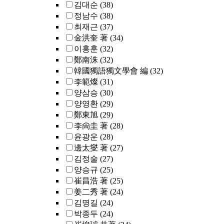
김대순
(38)
정남수
(38)
최재근
(37)
金洪奎 著
(34)
이홍훈
(32)
鄭南洙
(32)
韓國獨語獨文學會 編
(32)
李範燦
(31)
양삼승
(30)
양영환
(29)
鄭東旭
(29)
李尙圭 著
(28)
윤광운
(28)
邊太燮 著
(27)
김정술
(27)
양승규
(25)
崔昌浩 著
(25)
姜二秀 著
(24)
김명길
(24)
박종두
(24)