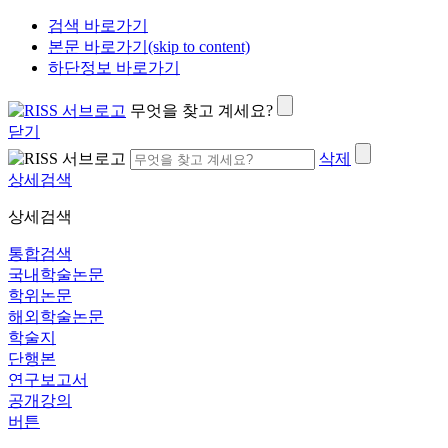
검색 바로가기
본문 바로가기(skip to content)
하단정보 바로가기
무엇을 찾고 계세요?
닫기
삭제
상세검색
상세검색
통합검색
국내학술논문
학위논문
해외학술논문
학술지
단행본
연구보고서
공개강의
버튼