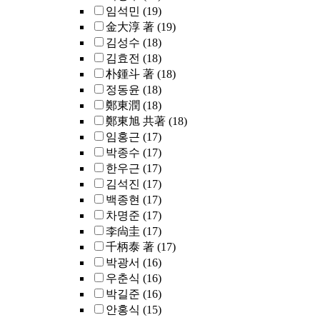
임석민
(19)
金大淳 著
(19)
김성수
(18)
김효전
(18)
朴鍾斗 著
(18)
정동윤
(18)
鄭東潤
(18)
鄭東旭 共著
(18)
임홍근
(17)
박종수
(17)
한우근
(17)
김석진
(17)
백종현
(17)
차명준
(17)
李尙圭
(17)
千柄泰 著
(17)
박광서
(16)
우춘식
(16)
박길준
(16)
안홍식
(15)