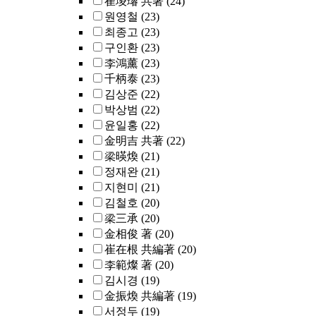
崔埈璿 共著
(24)
원영철
(23)
최종고
(23)
구인환
(23)
李鴻薰
(23)
千柄泰
(23)
김상준
(22)
박상범
(22)
윤일홍
(22)
金明吉 共著
(22)
梁暎煥
(21)
정재완
(21)
지현미
(21)
김철호
(20)
梁三承
(20)
金相俊 著
(20)
崔在根 共編著
(20)
李範燦 著
(20)
김시경
(19)
金振煥 共編著
(19)
서정두
(19)