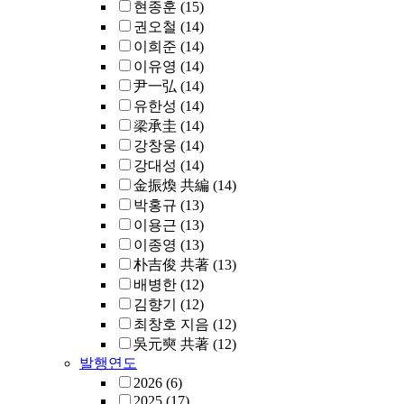
현종훈
(15)
권오철
(14)
이희준
(14)
이유영
(14)
尹一弘
(14)
유한성
(14)
梁承圭
(14)
강창웅
(14)
강대성
(14)
金振煥 共編
(14)
박홍규
(13)
이용근
(13)
이종영
(13)
朴吉俊 共著
(13)
배병한
(12)
김향기
(12)
최창호 지음
(12)
吳元奭 共著
(12)
발행연도
2026
(6)
2025
(17)