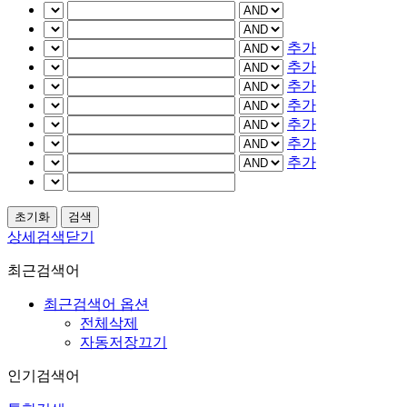
추가
추가
추가
추가
추가
추가
추가
상세검색닫기
최근검색어
최근검색어 옵션
전체삭제
자동저장끄기
인기검색어