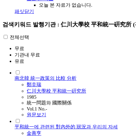
오늘 본 자료가 없습니다.
패싯닫기
검색키워드
발행기관 : 仁川大學校 平和統一硏究所
전체선택
무료
기관내 무료
유료
南北韓 統一政策의 比較 分析
鄭圭瑞
仁川大學校 平和統一硏究所
1985
統一問題와 國際關係
Vol.1 No.-
원문보기
平和統一에 관련된 對內外的 狀況과 우리의 자세
金善亨