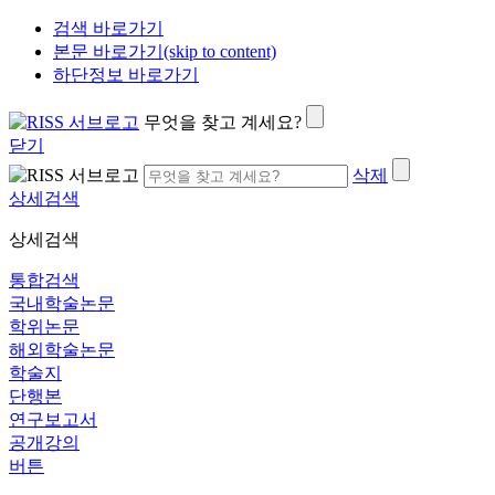
검색 바로가기
본문 바로가기(skip to content)
하단정보 바로가기
무엇을 찾고 계세요?
닫기
삭제
상세검색
상세검색
통합검색
국내학술논문
학위논문
해외학술논문
학술지
단행본
연구보고서
공개강의
버튼