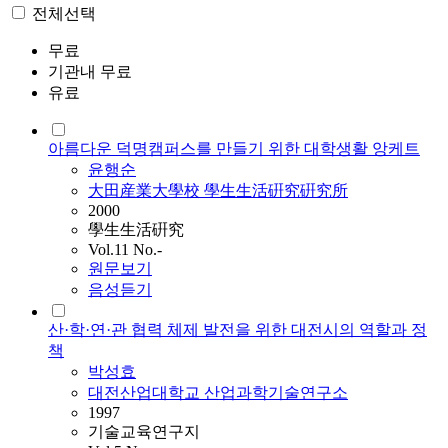
전체선택
무료
기관내 무료
유료
아름다운 덕명캠퍼스를 만들기 위한 대학생활 앙케트
윤행순
大田産業大學校 學生生活硏究硏究所
2000
學生生活硏究
Vol.11 No.-
원문보기
음성듣기
산·학·연·관 협력 체제 발전을 위한 대전시의 역할과 정
책
박성효
대전산업대학교 산업과학기술연구소
1997
기술교육연구지