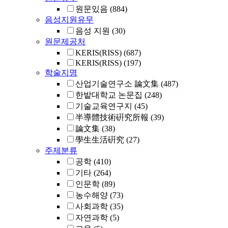
원문있음
(884)
음성지원유무
음성 지원
(30)
원문제공처
KERIS(RISS)
(687)
KERIS(RISS)
(197)
학술지명
산업기술연구소 論文集
(487)
한밭대학교 논문집
(248)
기술교육연구지
(45)
半導體技術硏究所報
(39)
論文集
(38)
學生生活硏究
(27)
주제분류
공학
(410)
기타
(264)
인문학
(89)
농수해양
(73)
사회과학
(35)
자연과학
(5)