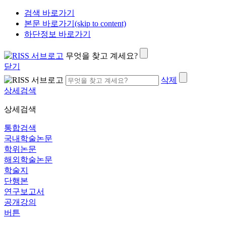
검색 바로가기
본문 바로가기(skip to content)
하단정보 바로가기
무엇을 찾고 계세요?
닫기
삭제
상세검색
상세검색
통합검색
국내학술논문
학위논문
해외학술논문
학술지
단행본
연구보고서
공개강의
버튼