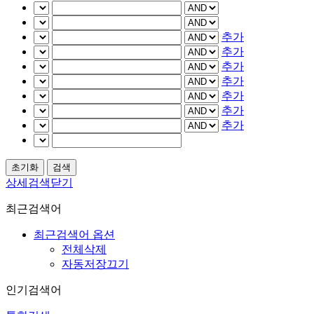
추가
추가
추가
추가
추가
추가
추가
상세검색닫기
최근검색어
최근검색어 옵션
전체삭제
자동저장끄기
인기검색어