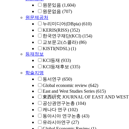
원문있음
(1,604)
원문없음
(707)
원문제공처
누리미디어(DBpia)
(610)
KERIS(RISS)
(352)
한국연구재단(KCI)
(154)
교보문고(스콜라)
(86)
KISTI(NDSL)
(1)
등재정보
KCI등재
(933)
KCI등재후보
(335)
학술지명
동서연구
(650)
Global economic review
(642)
East and West Studies Series
(615)
東西硏究 JOURNAL OF EAST AND WEST 
공산권연구논총
(104)
캐나다 연구
(102)
동아시아 연구논총
(43)
유라시아연구
(27)
Global Economic Review
(1)