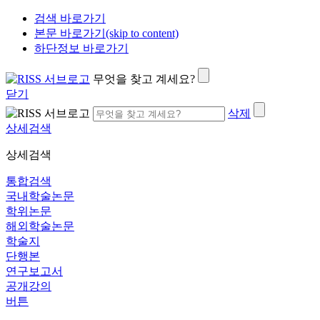
검색 바로가기
본문 바로가기(skip to content)
하단정보 바로가기
무엇을 찾고 계세요?
닫기
삭제
상세검색
상세검색
통합검색
국내학술논문
학위논문
해외학술논문
학술지
단행본
연구보고서
공개강의
버튼