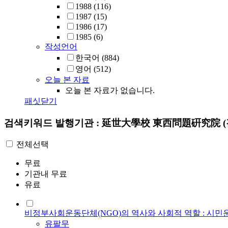
1988
(116)
1987
(15)
1986
(17)
1985
(6)
작성언어
한국어
(884)
영어
(512)
오늘 본 자료
오늘 본 자료가 없습니다.
패싯닫기
검색키워드
발행기관 : 延世大學校 東西問題硏究院
전체선택
무료
기관내 무료
유료
비정부사회운동단체(NGO)의 역사와 사회적 역할 : 시
유팔무