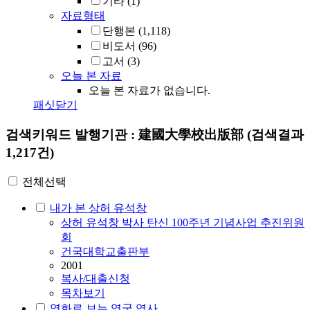
기타
(1)
자료형태
단행본
(1,118)
비도서
(96)
고서
(3)
오늘 본 자료
오늘 본 자료가 없습니다.
패싯닫기
검색키워드
발행기관 : 建國大學校出版部
(검색결과
1,217건)
전체선택
내가 본 상허 유석창
상허 유석창 박사 탄신 100주년 기념사업 추진위원
회
건국대학교출판부
2001
복사/대출신청
목차보기
영화로 보는 영국 역사