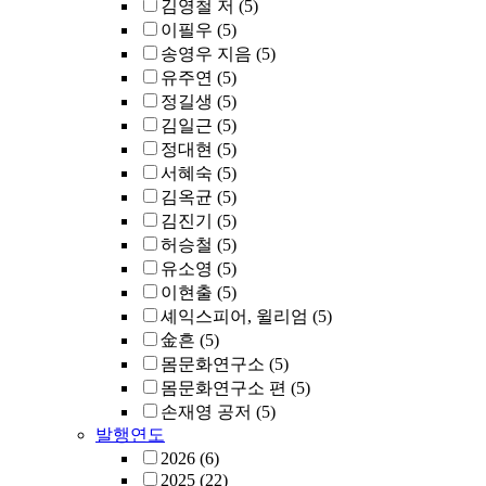
김영철 저
(5)
이필우
(5)
송영우 지음
(5)
유주연
(5)
정길생
(5)
김일근
(5)
정대현
(5)
서혜숙
(5)
김옥균
(5)
김진기
(5)
허승철
(5)
유소영
(5)
이현출
(5)
셰익스피어, 윌리엄
(5)
金흔
(5)
몸문화연구소
(5)
몸문화연구소 편
(5)
손재영 공저
(5)
발행연도
2026
(6)
2025
(22)