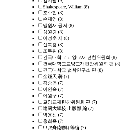
김시월
(9)
Shakespeare, William
(8)
조주현
(8)
손재영
(8)
맹원재 공저
(8)
성원경
(8)
이성훈 저
(8)
신복룡
(8)
조두환
(8)
건국대학교 교양교재 편찬위원회
(8)
건국대학교교양교재편찬위원회 편
(8)
건국대학교 법학연구소 편
(8)
金鍾天 著
(7)
김승곤
(7)
이인숙
(7)
이원구
(7)
교양교재편찬위원회 편
(7)
建國大學校 出版部 編
(7)
박윤신
(7)
홍희옥
(7)
申叔舟(朝鮮) 等編
(7)