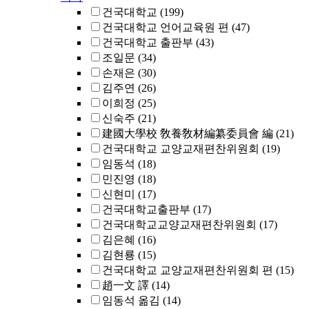
건국대학교
(199)
건국대학교 언어교육원 편
(47)
건국대학교 출판부
(43)
조일문
(34)
손재은
(30)
김주연
(26)
이희정
(25)
신숙주
(21)
建國大學校 敎養敎材編纂委員會 編
(21)
건국대학교 교양교재편찬위원회
(19)
임동석
(18)
민진영
(18)
신현미
(17)
건국대학교출판부
(17)
건국대학교교양교재편찬위원회
(17)
김은혜
(16)
김현룡
(15)
건국대학교 교양교재편찬위원회 편
(15)
趙一文 譯
(14)
임동석 옮김
(14)