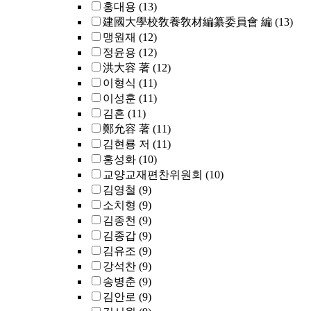
홍대용
(13)
建國大學校敎養敎材編纂委員會 編
(13)
맹원재
(12)
정윤용
(12)
洪大容 著
(12)
이형식
(11)
이성훈
(11)
김흔
(11)
鄭允容 著
(11)
김현룡 저
(11)
홍성화
(10)
교양교재편찬위원회
(10)
김영철
(9)
소치형
(9)
김종천
(9)
김종갑
(9)
김유조
(9)
강석찬
(9)
송병춘
(9)
김안로
(9)