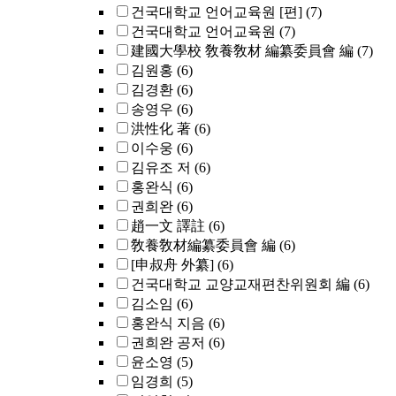
건국대학교 언어교육원 [편]
(7)
건국대학교 언어교육원
(7)
建國大學校 敎養敎材 編纂委員會 編
(7)
김원홍
(6)
김경환
(6)
송영우
(6)
洪性化 著
(6)
이수웅
(6)
김유조 저
(6)
홍완식
(6)
권희완
(6)
趙一文 譯註
(6)
敎養敎材編纂委員會 編
(6)
[申叔舟 外纂]
(6)
건국대학교 교양교재편찬위원회 編
(6)
김소임
(6)
홍완식 지음
(6)
권희완 공저
(6)
윤소영
(5)
임경희
(5)