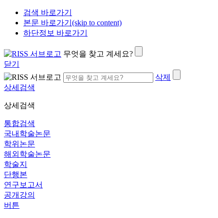
검색 바로가기
본문 바로가기(skip to content)
하단정보 바로가기
무엇을 찾고 계세요?
닫기
삭제
상세검색
상세검색
통합검색
국내학술논문
학위논문
해외학술논문
학술지
단행본
연구보고서
공개강의
버튼