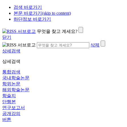
검색 바로가기
본문 바로가기(skip to content)
하단정보 바로가기
무엇을 찾고 계세요?
닫기
삭제
상세검색
상세검색
통합검색
국내학술논문
학위논문
해외학술논문
학술지
단행본
연구보고서
공개강의
버튼