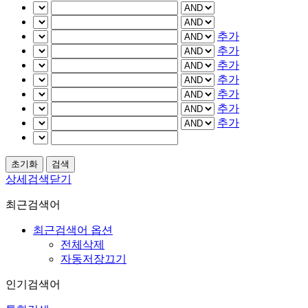
추가
추가
추가
추가
추가
추가
추가
상세검색닫기
최근검색어
최근검색어 옵션
전체삭제
자동저장끄기
인기검색어