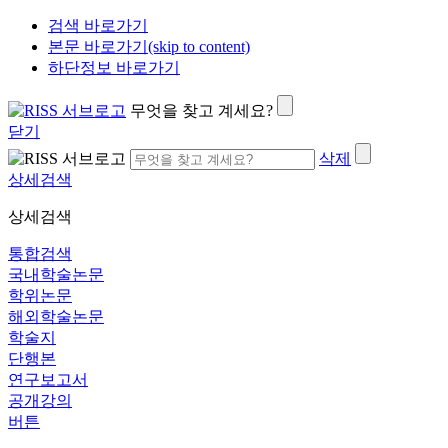
검색 바로가기
본문 바로가기(skip to content)
하단정보 바로가기
무엇을 찾고 계세요?
닫기
삭제
상세검색
상세검색
통합검색
국내학술논문
학위논문
해외학술논문
학술지
단행본
연구보고서
공개강의
버튼