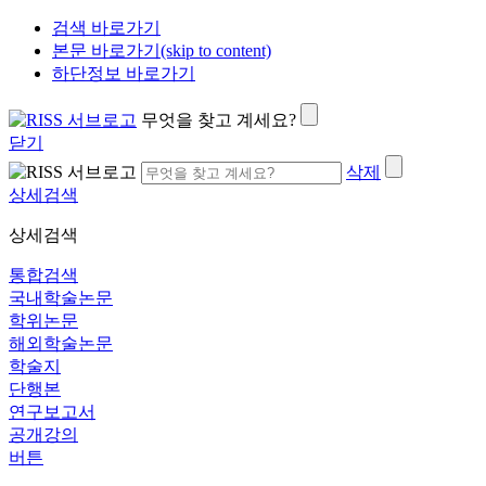
검색 바로가기
본문 바로가기(skip to content)
하단정보 바로가기
무엇을 찾고 계세요?
닫기
삭제
상세검색
상세검색
통합검색
국내학술논문
학위논문
해외학술논문
학술지
단행본
연구보고서
공개강의
버튼