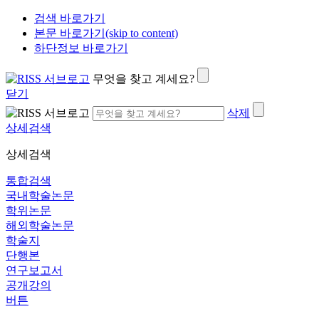
검색 바로가기
본문 바로가기(skip to content)
하단정보 바로가기
무엇을 찾고 계세요?
닫기
삭제
상세검색
상세검색
통합검색
국내학술논문
학위논문
해외학술논문
학술지
단행본
연구보고서
공개강의
버튼