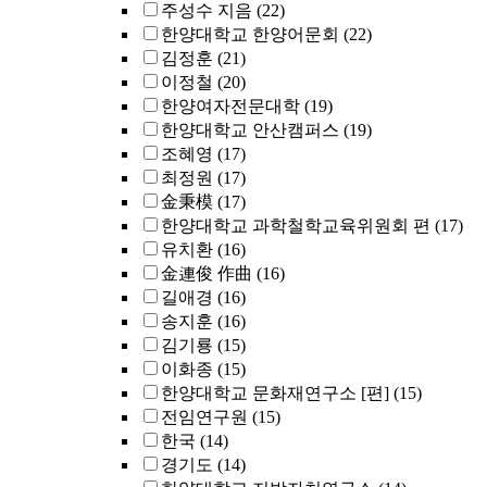
주성수 지음
(22)
한양대학교 한양어문회
(22)
김정훈
(21)
이정철
(20)
한양여자전문대학
(19)
한양대학교 안산캠퍼스
(19)
조혜영
(17)
최정원
(17)
金秉模
(17)
한양대학교 과학철학교육위원회 편
(17)
유치환
(16)
金連俊 作曲
(16)
길애경
(16)
송지훈
(16)
김기룡
(15)
이화종
(15)
한양대학교 문화재연구소 [편]
(15)
전임연구원
(15)
한국
(14)
경기도
(14)