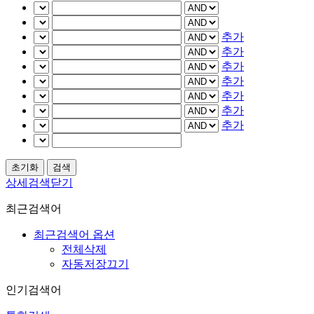
추가
추가
추가
추가
추가
추가
추가
상세검색닫기
최근검색어
최근검색어 옵션
전체삭제
자동저장끄기
인기검색어