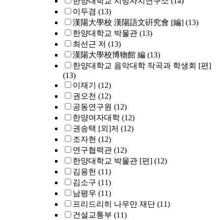
한양대학교 지방자치연구소
(14)
이두겸
(13)
漢陽大學校 漢陽語文硏究會 [編]
(13)
한양대학교 박물관
(13)
최선근 저
(13)
漢陽大學校博物館 編
(13)
한양대학교 음악대학 작곡과 학생회 [편]
(13)
이재기
(12)
권오천
(12)
공동연구원
(12)
한양여자대학
(12)
권송택 [외]저
(12)
조자현
(12)
연구협력관
(12)
한양대학교 박물관 [편]
(12)
김용헌
(11)
김소구
(11)
남평우
(11)
프리드리히 나우만 재단
(11)
건설교통부
(11)