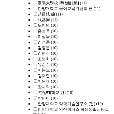
漢陽大學校 博物館 [編]
(11)
한양대학교 국어교육위원회 편
(11)
趙昌鉉 編
(11)
裵基同
(11)
노천명
(10)
홍성욱
(10)
이상욱
(10)
김성준
(10)
김종문
(10)
김명식
(10)
조병화
(10)
유준수
(10)
이봉모
(10)
강재연
(10)
이완재
(10)
장대익
(10)
[한양대학교 편]
(10)
박민아
(10)
한양대학교 약학기술연구소 [편]
(10)
한양대학교 안산캠퍼스 학생생활상담실