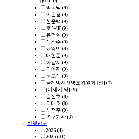
[편]
(10)
박목월
(9)
이은경
(9)
한준택
(9)
李斗謙
(9)
유명현
(9)
심광주
(9)
윤영민
(9)
배현준
(9)
하남시
(9)
김아관
(9)
문도식
(9)
국제방사선방호위원회 [편]
(9)
[이재기 역]
(9)
김선호
(8)
김태호
(8)
서정주
(8)
연구기관
(8)
발행연도
2026
(4)
2025
(21)