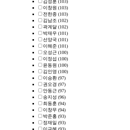
김성훈
(103)
이창원
(103)
전한종
(103)
김남조
(102)
곽계달
(102)
박재우
(101)
선양국
(101)
이해준
(101)
오성근
(100)
이정섭
(100)
윤동원
(100)
김인영
(100)
이승환
(97)
권오경
(97)
안동근
(97)
송지성
(96)
최동훈
(94)
이창무
(94)
박준홍
(93)
정재일
(93)
이규혜
(93)