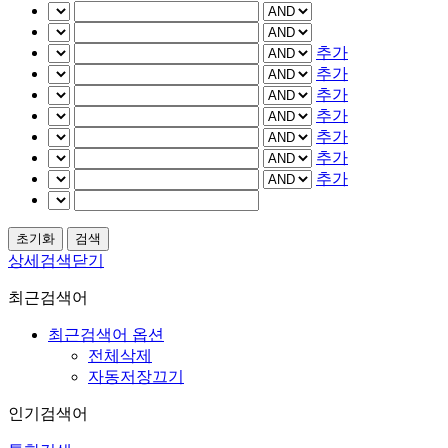
추가
추가
추가
추가
추가
추가
추가
상세검색닫기
최근검색어
최근검색어 옵션
전체삭제
자동저장끄기
인기검색어