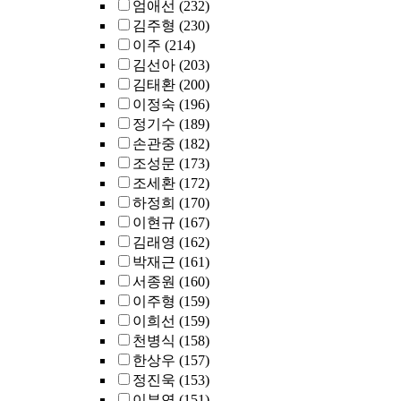
엄애선
(232)
김주형
(230)
이주
(214)
김선아
(203)
김태환
(200)
이정숙
(196)
정기수
(189)
손관중
(182)
조성문
(173)
조세환
(172)
하정희
(170)
이현규
(167)
김래영
(162)
박재근
(161)
서종원
(160)
이주형
(159)
이희선
(159)
천병식
(158)
한상우
(157)
정진욱
(153)
이부연
(151)