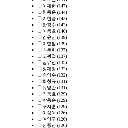
이재헌
(147)
한동운
(144)
이한승
(142)
한창수
(142)
이동호
(140)
김윤신
(139)
이형철
(139)
박두희
(137)
고광철
(137)
장유진
(135)
정제창
(132)
송영수
(132)
최창규
(131)
유영만
(131)
최동호
(129)
박용순
(129)
구자훈
(129)
이성욱
(126)
여영구
(126)
신중진
(126)