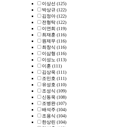
이상선
(125)
박상규
(122)
김정아
(122)
전형탁
(122)
이연희
(119)
최재훈
(116)
원제무
(116)
최창식
(116)
이삼형
(116)
이성노
(113)
이훈
(111)
김상욱
(111)
조민호
(111)
유성호
(110)
조성식
(109)
신동욱
(108)
조병완
(107)
배석주
(104)
조용식
(104)
한상린
(104)