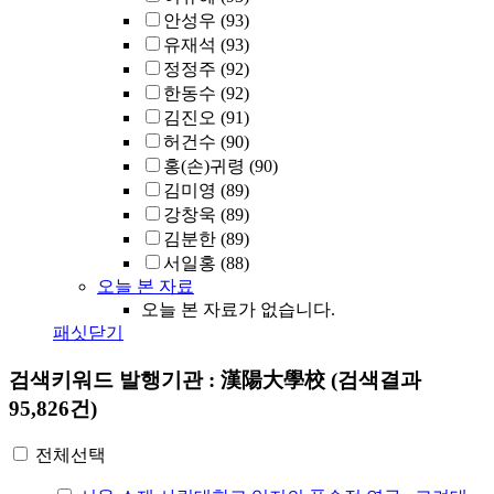
안성우
(93)
유재석
(93)
정정주
(92)
한동수
(92)
김진오
(91)
허건수
(90)
홍(손)귀령
(90)
김미영
(89)
강창욱
(89)
김분한
(89)
서일홍
(88)
오늘 본 자료
오늘 본 자료가 없습니다.
패싯닫기
검색키워드
발행기관 : 漢陽大學校
(검색결과
95,826건)
전체선택