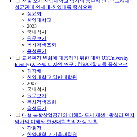
서울 소재 사립대학교 입지의 풍수적 연구 : 고려대·
성균관대·연세대·한양대를 중심으로
정윤화
한양대학교
2023
국내석사
원문보기
목차검색조회
음성듣기
교육환경 변화에 대응하기 위한 대학 UI(University
Identity) 시스템 디자인 연구 : 한양대학교를 중심으로
정창배
한양대학교 일반대학원
2007
국내석사
원문보기
목차검색조회
음성듣기
대형 복합상업공간의 이해와 도시 재생 : 왕십리 민자
역사의 이해와 한양대학촌의 재생 계획
강효정
한양대학교 건축대학원