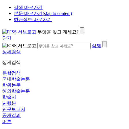
검색 바로가기
본문 바로가기(skip to content)
하단정보 바로가기
무엇을 찾고 계세요?
닫기
삭제
상세검색
상세검색
통합검색
국내학술논문
학위논문
해외학술논문
학술지
단행본
연구보고서
공개강의
버튼