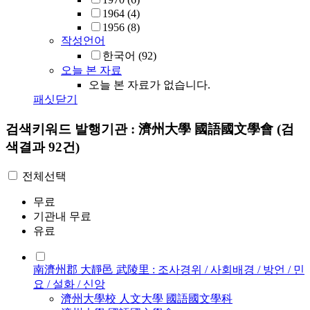
1964
(4)
1956
(8)
작성언어
한국어
(92)
오늘 본 자료
오늘 본 자료가 없습니다.
패싯닫기
검색키워드
발행기관 : 濟州大學 國語國文學會
(검
색결과 92건)
전체선택
무료
기관내 무료
유료
南濟州郡 大靜邑 武陵里 : 조사경위 / 사회배경 / 방언 / 민
요 / 설화 / 신앙
濟州大學校 人文大學 國語國文學科