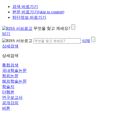
검색 바로가기
본문 바로가기(skip to content)
하단정보 바로가기
무엇을 찾고 계세요?
닫기
삭제
상세검색
상세검색
통합검색
국내학술논문
학위논문
해외학술논문
학술지
단행본
연구보고서
공개강의
버튼