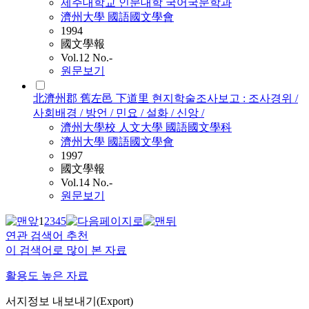
제주대학교 인문대학 국어국문학과
濟州大學 國語國文學會
1994
國文學報
Vol.12 No.-
원문보기
北濟州郡 舊左邑 下道里 현지학술조사보고 : 조사경위 /
사회배경 / 방언 / 민요 / 설화 / 신앙 /
濟州大學校 人文大學 國語國文學科
濟州大學 國語國文學會
1997
國文學報
Vol.14 No.-
원문보기
1
2
3
4
5
연관 검색어 추천
이 검색어로 많이 본 자료
활용도 높은 자료
서지정보 내보내기(Export)