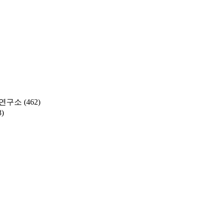
연구소
(462)
8)