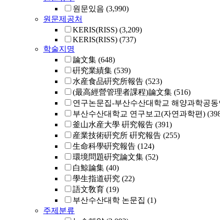
원문있음
(3,990)
원문제공처
KERIS(RISS)
(3,209)
KERIS(RISS)
(737)
학술지명
論文集
(648)
硏究業績集
(539)
水産食品硏究所報告
(523)
(最高經營管理者課程)論文集
(516)
연구논문집-부산수산대학교 해양과학공동
부산수산대학교 연구보고(자연과학편)
(39
釜山水産大學 硏究報告
(391)
産業技術硏究所 硏究報告
(255)
生命科學硏究報告
(124)
環境問題硏究論文集
(52)
白鯨論集
(40)
學生指道硏究
(22)
語文敎育
(19)
부산수산대학 논문집
(1)
주제분류