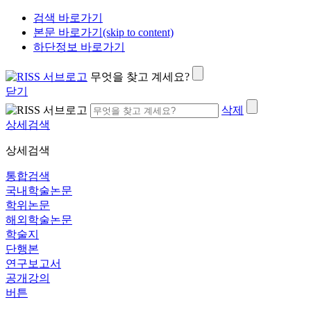
검색 바로가기
본문 바로가기(skip to content)
하단정보 바로가기
무엇을 찾고 계세요?
닫기
삭제
상세검색
상세검색
통합검색
국내학술논문
학위논문
해외학술논문
학술지
단행본
연구보고서
공개강의
버튼