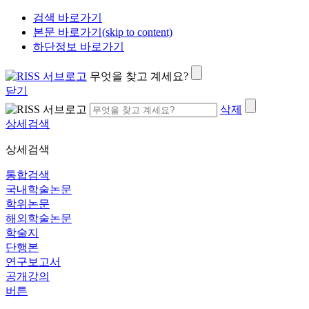
검색 바로가기
본문 바로가기(skip to content)
하단정보 바로가기
무엇을 찾고 계세요?
닫기
삭제
상세검색
상세검색
통합검색
국내학술논문
학위논문
해외학술논문
학술지
단행본
연구보고서
공개강의
버튼