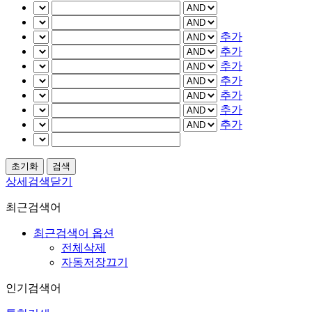
추가
추가
추가
추가
추가
추가
추가
상세검색닫기
최근검색어
최근검색어 옵션
전체삭제
자동저장끄기
인기검색어