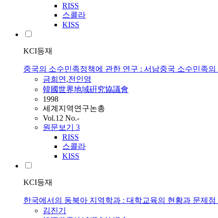
RISS
스콜라
KISS
KCI등재
중국의 소수민족정책에 관한 연구 : 서남중국 소수민족의
금희연
,
전인영
韓國世界地域硏究協議會
1998
세계지역연구논총
Vol.12 No.-
원문보기
3
RISS
스콜라
KISS
KCI등재
한국에서의 동북아 지역학과 : 대학교육의 현황과 문제
김진기