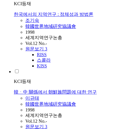
KCI등재
한국에서의 지역연구 : 정체성과 방법론
조기숙
韓國世界地域硏究協議會
1998
세계지역연구논총
Vol.12 No.-
원문보기
3
RISS
스콜라
KISS
KCI등재
韓ㆍ中 關係에서 朝鮮族問題에 대한 연구
이규태
韓國世界地域硏究協議會
1998
세계지역연구논총
Vol.12 No.-
원문보기
3