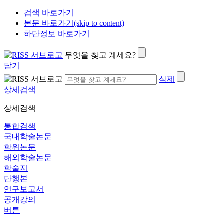
검색 바로가기
본문 바로가기(skip to content)
하단정보 바로가기
무엇을 찾고 계세요?
닫기
삭제
상세검색
상세검색
통합검색
국내학술논문
학위논문
해외학술논문
학술지
단행본
연구보고서
공개강의
버튼