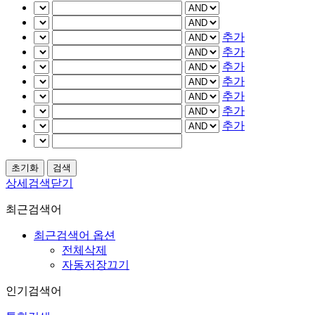
추가
추가
추가
추가
추가
추가
추가
상세검색닫기
최근검색어
최근검색어 옵션
전체삭제
자동저장끄기
인기검색어