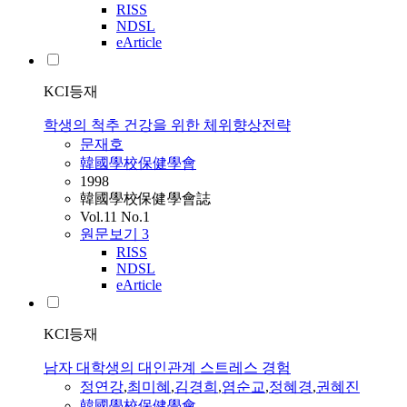
RISS
NDSL
eArticle
KCI등재
학생의 척추 건강을 위한 체위향상전략
문재호
韓國學校保健學會
1998
韓國學校保健學會誌
Vol.11 No.1
원문보기
3
RISS
NDSL
eArticle
KCI등재
남자 대학생의 대인관계 스트레스 경험
정연강
,
최미혜
,
김경희
,
염순교
,
정혜경
,
권혜진
韓國學校保健學會