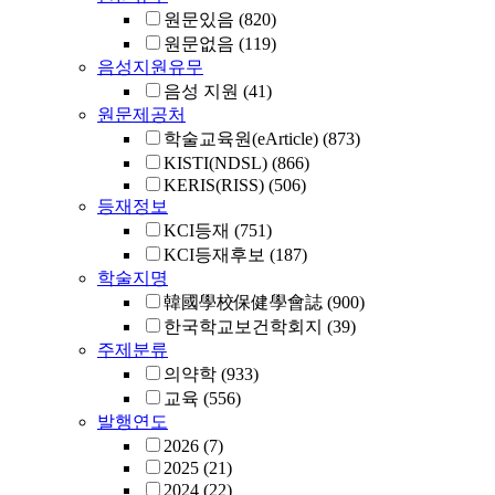
원문있음
(820)
원문없음
(119)
음성지원유무
음성 지원
(41)
원문제공처
학술교육원(eArticle)
(873)
KISTI(NDSL)
(866)
KERIS(RISS)
(506)
등재정보
KCI등재
(751)
KCI등재후보
(187)
학술지명
韓國學校保健學會誌
(900)
한국학교보건학회지
(39)
주제분류
의약학
(933)
교육
(556)
발행연도
2026
(7)
2025
(21)
2024
(22)