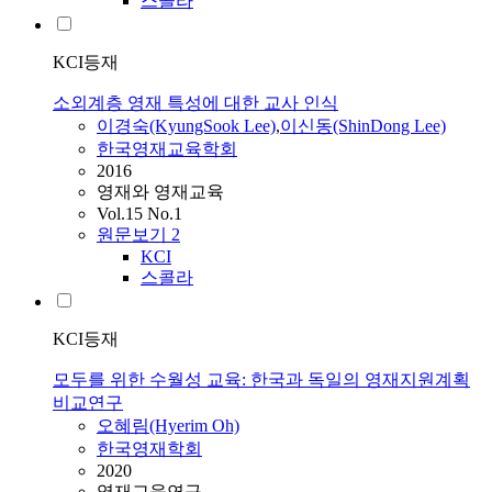
스콜라
KCI등재
소외계층 영재 특성에 대한 교사 인식
이경숙(KyungSook Lee)
,
이신동(ShinDong Lee)
한국영재교육학회
2016
영재와 영재교육
Vol.15 No.1
원문보기
2
KCI
스콜라
KCI등재
모두를 위한 수월성 교육: 한국과 독일의 영재지원계획
비교연구
오혜림(Hyerim Oh)
한국영재학회
2020
영재교육연구