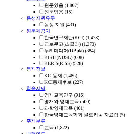
원문있음
(1,807)
원문없음
(15)
음성지원유무
음성 지원
(431)
원문제공처
한국연구재단(KCI)
(1,478)
교보문고(스콜라)
(1,373)
누리미디어(DBpia)
(884)
KISTI(NDSL)
(608)
KERIS(RISS)
(528)
등재정보
KCI등재
(1,486)
KCI등재후보
(227)
학술지명
영재교육연구
(916)
영재와 영재교육
(500)
과학영재교육
(401)
한국영재교육학회 콜로키움 자료집
(5)
주제분류
교육
(1,822)
발행연도