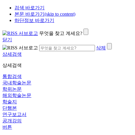
검색 바로가기
본문 바로가기(skip to content)
하단정보 바로가기
무엇을 찾고 계세요?
닫기
삭제
상세검색
상세검색
통합검색
국내학술논문
학위논문
해외학술논문
학술지
단행본
연구보고서
공개강의
버튼