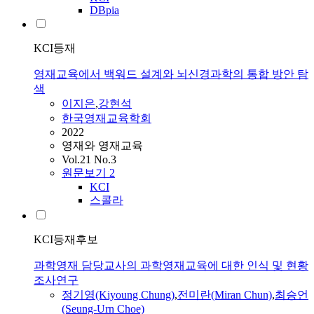
DBpia
KCI등재
영재교육에서 백워드 설계와 뇌신경과학의 통합 방안 탐
색
이지은
,
강현석
한국영재교육학회
2022
영재와 영재교육
Vol.21 No.3
원문보기
2
KCI
스콜라
KCI등재후보
과학영재 담당교사의 과학영재교육에 대한 인식 및 현황
조사연구
정기영(Kiyoung Chung)
,
전미란(Miran Chun)
,
최승언
(Seung-Urn Choe)