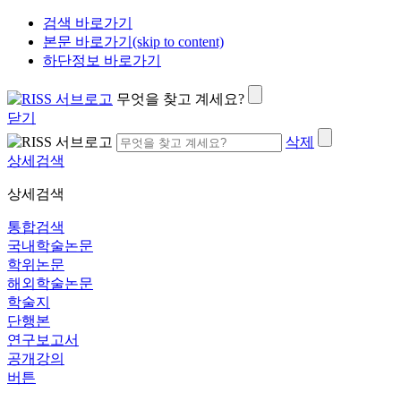
검색 바로가기
본문 바로가기(skip to content)
하단정보 바로가기
무엇을 찾고 계세요?
닫기
삭제
상세검색
상세검색
통합검색
국내학술논문
학위논문
해외학술논문
학술지
단행본
연구보고서
공개강의
버튼