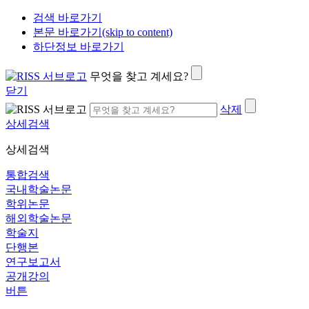
검색 바로가기
본문 바로가기(skip to content)
하단정보 바로가기
무엇을 찾고 계세요?
닫기
삭제
상세검색
상세검색
통합검색
국내학술논문
학위논문
해외학술논문
학술지
단행본
연구보고서
공개강의
버튼