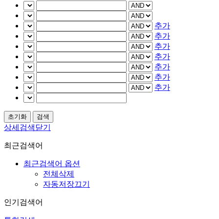
추가
추가
추가
추가
추가
추가
추가
상세검색닫기
최근검색어
최근검색어 옵션
전체삭제
자동저장끄기
인기검색어