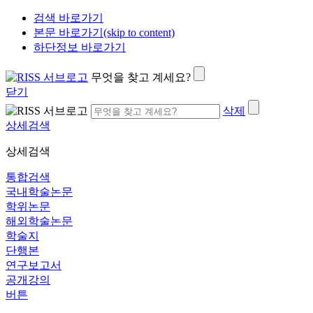
검색 바로가기
본문 바로가기(skip to content)
하단정보 바로가기
무엇을 찾고 계세요?
닫기
삭제
상세검색
상세검색
통합검색
국내학술논문
학위논문
해외학술논문
학술지
단행본
연구보고서
공개강의
버튼