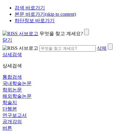
검색 바로가기
본문 바로가기(skip to content)
하단정보 바로가기
무엇을 찾고 계세요?
닫기
삭제
상세검색
상세검색
통합검색
국내학술논문
학위논문
해외학술논문
학술지
단행본
연구보고서
공개강의
버튼