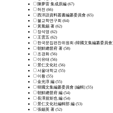
陳夢雷 集成原編
(67)
허전
(66)
西洋語資料叢書編纂委員會
(65)
불교학연구회
(64)
黃胤錫 著
(62)
장석영
(62)
王雲五
(62)
한국문집편찬위원회 (韓國文集編纂委員會
朝鮮總督府 著
(58)
조경화
(56)
이유태
(56)
景仁文化社
(56)
서울대학교
(55)
이황
(55)
金光淳 編
(55)
韓國文集編纂委員會 [編輯]
(55)
朝鮮總督府 編
(54)
長澤規矩也 編
(54)
景仁文化社編輯部 編
(53)
張錫英 著
(52)