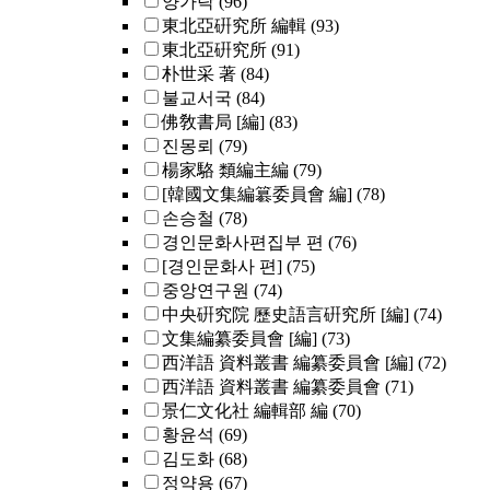
양가락
(96)
東北亞硏究所 編輯
(93)
東北亞硏究所
(91)
朴世采 著
(84)
불교서국
(84)
佛敎書局 [編]
(83)
진몽뢰
(79)
楊家駱 類編主編
(79)
[韓國文集編簒委員會 編]
(78)
손승철
(78)
경인문화사편집부 편
(76)
[경인문화사 편]
(75)
중앙연구원
(74)
中央硏究院 歷史語言硏究所 [編]
(74)
文集編纂委員會 [編]
(73)
西洋語 資料叢書 編纂委員會 [編]
(72)
西洋語 資料叢書 編纂委員會
(71)
景仁文化社 編輯部 編
(70)
황윤석
(69)
김도화
(68)
정약용
(67)