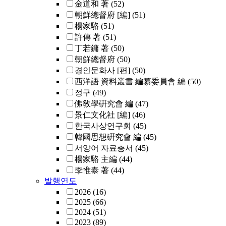
金道和 著
(52)
朝鮮總督府 [編]
(51)
楊家駱
(51)
許傳 著
(51)
丁若鏞 著
(50)
朝鮮總督府
(50)
경인문화사 [편]
(50)
西洋語 資料叢書 編纂委員會 編
(50)
정구
(49)
佛敎學硏究會 編
(47)
景仁文化社 [編]
(46)
한국사상연구회
(45)
韓國思想硏究會 編
(45)
서양어 자료총서
(45)
楊家駱 主編
(44)
李惟泰 著
(44)
발행연도
2026
(16)
2025
(66)
2024
(51)
2023
(89)