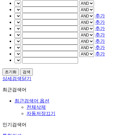
추가
추가
추가
추가
추가
추가
추가
상세검색닫기
최근검색어
최근검색어 옵션
전체삭제
자동저장끄기
인기검색어