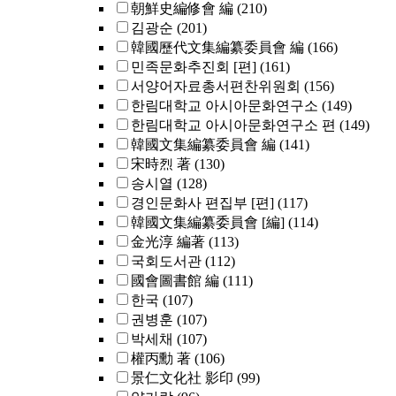
朝鮮史編修會 編
(210)
김광순
(201)
韓國歷代文集編纂委員會 編
(166)
민족문화추진회 [편]
(161)
서양어자료총서편찬위원회
(156)
한림대학교 아시아문화연구소
(149)
한림대학교 아시아문화연구소 편
(149)
韓國文集編纂委員會 編
(141)
宋時烈 著
(130)
송시열
(128)
경인문화사 편집부 [편]
(117)
韓國文集編纂委員會 [編]
(114)
金光淳 編著
(113)
국회도서관
(112)
國會圖書館 編
(111)
한국
(107)
권병훈
(107)
박세채
(107)
權丙勳 著
(106)
景仁文化社 影印
(99)