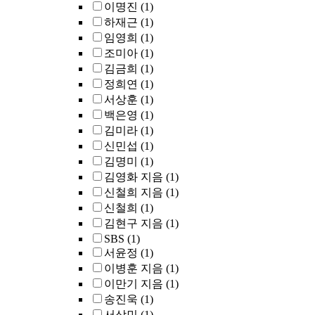
이명진
(1)
하재근
(1)
임영희
(1)
조미아
(1)
김금희
(1)
정희연
(1)
서상훈
(1)
백은영
(1)
김미라
(1)
신민섭
(1)
김명미
(1)
김영화 지음
(1)
신철희 지음
(1)
신철희
(1)
김현구 지음
(1)
SBS
(1)
서윤정
(1)
이병훈 지음
(1)
이만기 지음
(1)
송진욱
(1)
서상민
(1)