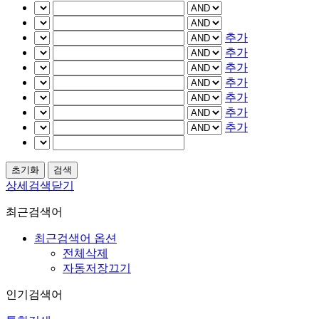
추가
추가
추가
추가
추가
추가
추가
상세검색닫기
최근검색어
최근검색어 옵션
전체삭제
자동저장끄기
인기검색어