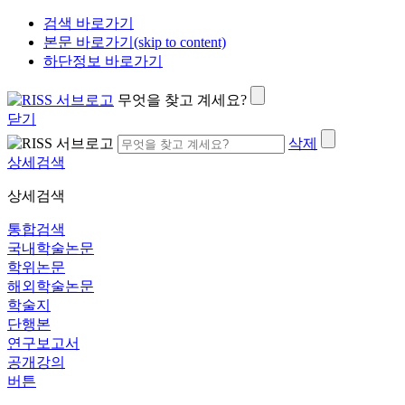
검색 바로가기
본문 바로가기(skip to content)
하단정보 바로가기
무엇을 찾고 계세요?
닫기
삭제
상세검색
상세검색
통합검색
국내학술논문
학위논문
해외학술논문
학술지
단행본
연구보고서
공개강의
버튼