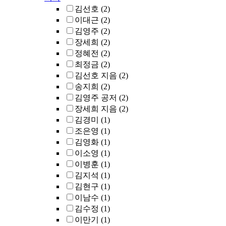
김선호
(2)
이대근
(2)
김영주
(2)
장세희
(2)
정혜전
(2)
최정금
(2)
김선호 지음
(2)
송지희
(2)
김영주 공저
(2)
장세희 지음
(2)
김경미
(1)
조은영
(1)
김영화
(1)
이소영
(1)
이병훈
(1)
김지석
(1)
김현구
(1)
이남수
(1)
김수정
(1)
이만기
(1)