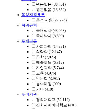
원문있음
(38,701)
원문없음
(13,852)
음성지원유무
음성 지원
(27,274)
학위유형
국내석사
(43,963)
국내박사
(8,590)
주제분류
사회과학
(14,831)
의약학
(12,147)
공학
(7,825)
예술체육
(6,312)
자연과학
(5,744)
교육
(4,976)
인문학
(3,982)
농수해양
(900)
기타
(418)
수여기관
경희대학교
(52,112)
경희사이버대학교
(416)