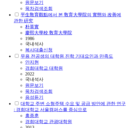
원문보기
목차검색조회
平生敎育觀點에서 본 敎育大學院의 實態와 改善에
관한 硏究
朴英實
慶熙大學校 敎育大學院
1986
국내석사
복사대출신청
무용 전공생의 대학원 진학 기대요인과 만족도
안지현
경희대학교 대학원
2022
국내석사
원문보기
목차검색조회
음성듣기
대학교 주변 소형주택 수요 및 공급 방안에 관한 연구
: 경희대학교 서울캠퍼스를 중심으로
홍종훈
경희대학교 관광대학원
2013