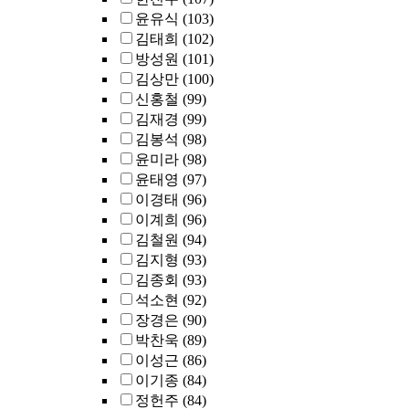
윤유식
(103)
김태희
(102)
방성원
(101)
김상만
(100)
신홍철
(99)
김재경
(99)
김봉석
(98)
윤미라
(98)
윤태영
(97)
이경태
(96)
이계희
(96)
김철원
(94)
김지형
(93)
김종회
(93)
석소현
(92)
장경은
(90)
박찬욱
(89)
이성근
(86)
이기종
(84)
정헌주
(84)