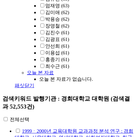
엄재영
(63)
김미애
(62)
박용승
(62)
장영철
(62)
김진수
(61)
김광표
(61)
안선희
(61)
이용섭
(61)
홍종기
(61)
최수근
(61)
오늘 본 자료
오늘 본 자료가 없습니다.
패싯닫기
검색키워드
발행기관 : 경희대학교 대학원
(검색결
과 52,553건)
전체선택
1999ㆍ2000년 교육대학원 교과과정 분석 연구 : 경희