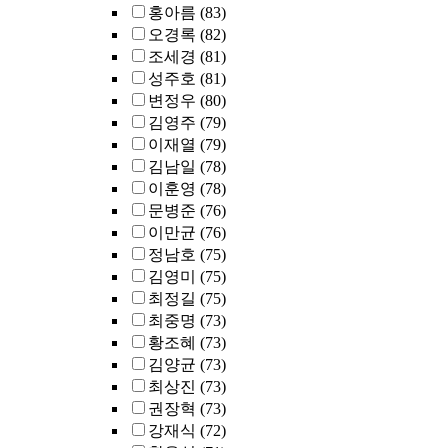
홍아름
(83)
오경록
(82)
조세경
(81)
성주호
(81)
변정우
(80)
김영주
(79)
이재열
(79)
김남일
(78)
이훈영
(78)
문병준
(76)
이만균
(76)
정남호
(75)
김영미
(75)
최정길
(75)
최중명
(73)
황조혜
(73)
김양균
(73)
최상진
(73)
권장혁
(73)
강재식
(72)