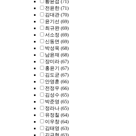
황윤섭
(71)
전윤한
(71)
김대관
(70)
윤기선
(69)
최규완
(69)
서소정
(69)
신동면
(69)
박성욱
(68)
남윤재
(68)
장미라
(67)
홍윤기
(67)
김도균
(67)
안영훈
(66)
전정우
(66)
김성수
(65)
박준영
(65)
정라나
(65)
유정칠
(64)
이우창
(64)
김태영
(63)
김규현
(63)