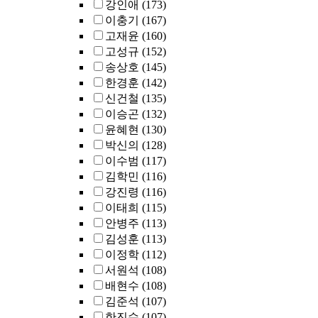
강인애
(173)
이충기
(167)
고재윤
(160)
고성규
(152)
송상호
(145)
한경훈
(142)
신건철
(135)
이승곤
(132)
윤혜현
(130)
박신의
(128)
이수범
(117)
김학민
(116)
강진령
(116)
이태희
(115)
안병주
(113)
김성훈
(113)
이정학
(112)
서원석
(108)
배현수
(108)
김준석
(107)
한진수
(107)